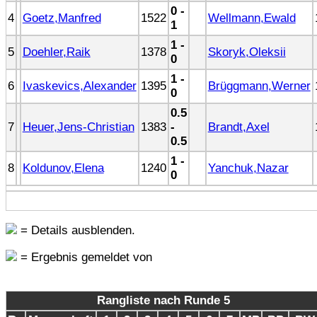
0 -
4
Goetz,Manfred
1522
Wellmann,Ewald
1
1 -
5
Doehler,Raik
1378
Skoryk,Oleksii
0
1 -
6
Ivaskevics,Alexander
1395
Brüggmann,Werner
0
0.5
7
Heuer,Jens-Christian
1383
-
Brandt,Axel
0.5
1 -
8
Koldunov,Elena
1240
Yanchuk,Nazar
0
= Details ausblenden.
= Ergebnis gemeldet von
Rangliste nach Runde 5