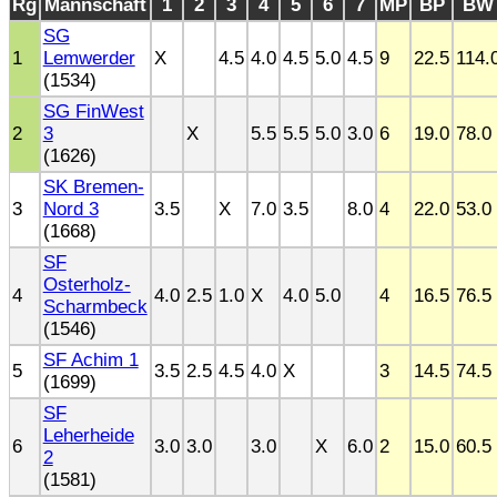
Rg
Mannschaft
1
2
3
4
5
6
7
MP
BP
BW
SG
1
Lemwerder
X
4.5
4.0
4.5
5.0
4.5
9
22.5
114.
(1534)
SG FinWest
2
3
X
5.5
5.5
5.0
3.0
6
19.0
78.0
(1626)
SK Bremen-
3
Nord 3
3.5
X
7.0
3.5
8.0
4
22.0
53.0
(1668)
SF
Osterholz-
4
4.0
2.5
1.0
X
4.0
5.0
4
16.5
76.5
Scharmbeck
(1546)
SF Achim 1
5
3.5
2.5
4.5
4.0
X
3
14.5
74.5
(1699)
SF
Leherheide
6
3.0
3.0
3.0
X
6.0
2
15.0
60.5
2
(1581)