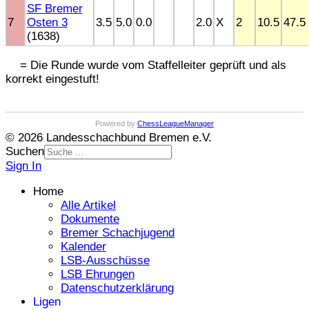
SF Bremer
7
Osten 3
3.5
5.0
0.0
2.0
X
2
10.5
47.5
(1638)
= Die Runde wurde vom Staffelleiter geprüft und als
korrekt eingestuft!
Powered by
ChessLeagueManager
© 2026 Landesschachbund Bremen e.V.
Suchen
Sign In
Home
Alle Artikel
Dokumente
Bremer Schachjugend
Kalender
LSB-Ausschüsse
LSB Ehrungen
Datenschutzerklärung
Ligen