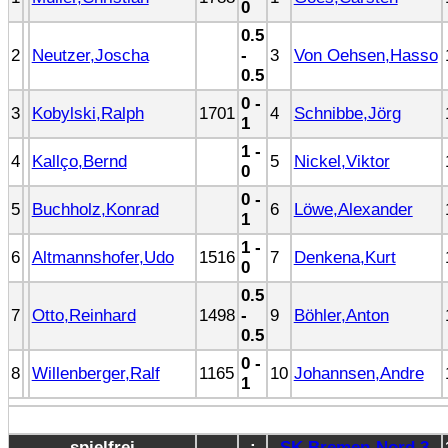
0
0.5
2
Neutzer,Joscha
-
3
Von Oehsen,Hasso
0.5
0 -
3
Kobylski,Ralph
1701
4
Schnibbe,Jörg
1
1 -
4
Kallço,Bernd
5
Nickel,Viktor
0
0 -
5
Buchholz,Konrad
6
Löwe,Alexander
1
1 -
6
Altmannshofer,Udo
1516
7
Denkena,Kurt
0
0.5
7
Otto,Reinhard
1498
-
9
Böhler,Anton
0.5
0 -
8
Willenberger,Ralf
1165
10
Johannsen,Andre
1
spielfrei
-
:
SK Bremen-Nord 3