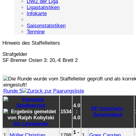
DWZ der Liga
Ligastatistiken
Infokarte
Saisonstatistiken
Termine
Hinweis des Staffelleiters
Strafgelder
SF Bremer Osten 3: 20,-€ Brett 2
Runde 5
4.0
SF Osterholz-
1534
:
Scharmbeck
4.0
SG Lemwerder
1 -
1
Müller,Christian
1788
1
Goes,Carsten