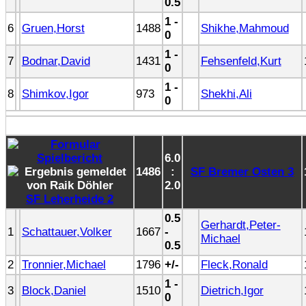
0.5
1 -
6
Gruen,Horst
1488
Shikhe,Mahmoud
0
1 -
7
Bodnar,David
1431
Fehsenfeld,Kurt
0
1 -
8
Shimkov,Igor
973
Shekhi,Ali
0
6.0
1486
:
SF Bremer Osten 3
2.0
SF Leherheide 2
0.5
Gerhardt,Peter-
1
Schattauer,Volker
1667
-
Michael
0.5
2
Tronnier,Michael
1796
+/-
Fleck,Ronald
1 -
3
Block,Daniel
1510
Dietrich,Igor
0