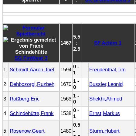
5.5
1467
:
SF Achim 1
2.5
SG FinWest 3
0 -
1
Schmidt,Aaron Joel
1594
Freudenthal,Tim
1
1 -
2
Dehbozorgi,Ruzbeh
1670
Bussler,Leonid
0
1 -
3
Roßberg,Eric
1563
Shekhi,Ahmed
0
0 -
4
Schindehütte,Frank
1538
Ernst,Markus
1
0.5
5
Rosenow,Geert
1480
-
Sturm,Hubert