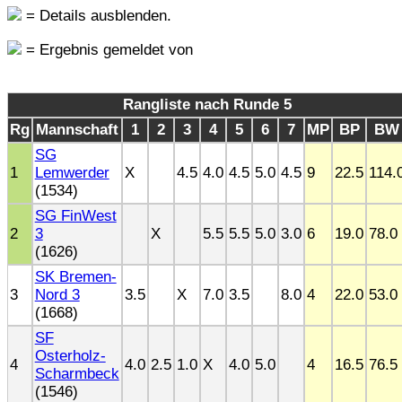
= Details ausblenden.
= Ergebnis gemeldet von
Rangliste nach Runde 5
Rg
Mannschaft
1
2
3
4
5
6
7
MP
BP
BW
SG
1
Lemwerder
X
4.5
4.0
4.5
5.0
4.5
9
22.5
114.
(1534)
SG FinWest
2
3
X
5.5
5.5
5.0
3.0
6
19.0
78.0
(1626)
SK Bremen-
3
Nord 3
3.5
X
7.0
3.5
8.0
4
22.0
53.0
(1668)
SF
Osterholz-
4
4.0
2.5
1.0
X
4.0
5.0
4
16.5
76.5
Scharmbeck
(1546)