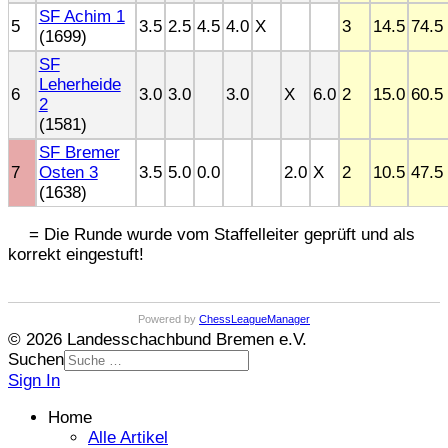
SF Achim 1
5
3.5
2.5
4.5
4.0
X
3
14.5
74.5
(1699)
SF
Leherheide
6
3.0
3.0
3.0
X
6.0
2
15.0
60.5
2
(1581)
SF Bremer
7
Osten 3
3.5
5.0
0.0
2.0
X
2
10.5
47.5
(1638)
= Die Runde wurde vom Staffelleiter geprüft und als
korrekt eingestuft!
Powered by
ChessLeagueManager
© 2026 Landesschachbund Bremen e.V.
Suchen
Sign In
Home
Alle Artikel