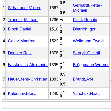
0.5
Gerhardt,Peter-
1
Schattauer,Volker
1667
-
Michael
0.5
2
Tronnier,Michael
1796
+/-
Fleck,Ronald
1 -
3
Block,Daniel
1510
Dietrich,Igor
0
0 -
4
Goetz,Manfred
1522
Wellmann,Ewald
1
1 -
5
Doehler,Raik
1378
Skoryk,Oleksii
0
1 -
6
Ivaskevics,Alexander
1395
Brüggmann,Werner
0
0.5
7
Heuer,Jens-Christian
1383
-
Brandt,Axel
0.5
1 -
8
Koldunov,Elena
1240
Yanchuk,Nazar
0