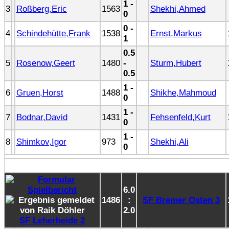
1 -
3
Roßberg,Eric
1563
Shekhi,Ahmed
0
0 -
4
Schindehütte,Frank
1538
Ernst,Markus
1
0.5
5
Rosenow,Geert
1480
-
Sturm,Hubert
0.5
1 -
6
Gruen,Horst
1488
Shikhe,Mahmoud
0
1 -
7
Bodnar,David
1431
Fehsenfeld,Kurt
0
1 -
8
Shimkov,Igor
973
Shekhi,Ali
0
6.0
1486
:
SF Bremer Osten 3
2.0
SF Leherheide 2