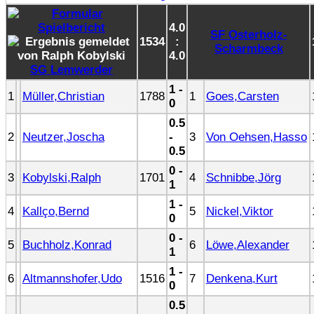
4.0
SF Osterholz-
1534
:
Scharmbeck
4.0
SG Lemwerder
1 -
1
Müller,Christian
1788
1
Goes,Carsten
0
0.5
2
Neutzer,Joscha
-
3
Von Oehsen,Hasso
0.5
0 -
3
Kobylski,Ralph
1701
4
Schnibbe,Jörg
1
1 -
4
Kallço,Bernd
5
Nickel,Viktor
0
0 -
5
Buchholz,Konrad
6
Löwe,Alexander
1
1 -
6
Altmannshofer,Udo
1516
7
Denkena,Kurt
0
0.5