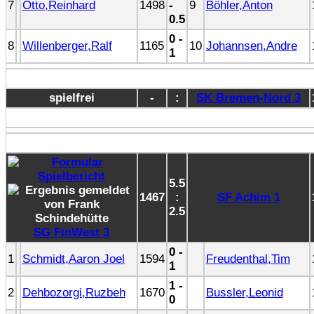
7
Otto,Reinhard
1498
-
9
Böhler,Anton
0.5
0 -
8
Willenberger,Ralf
1165
10
Johannsen,Andre
1
spielfrei
-
:
SK Bremen-Nord 3
5.5
1467
:
SF Achim 1
2.5
SG FinWest 3
0 -
1
Schmidt,Aaron Joel
1594
Freudenthal,Tim
1
1 -
2
Dehbozorgi,Ruzbeh
1670
Bussler,Leonid
0