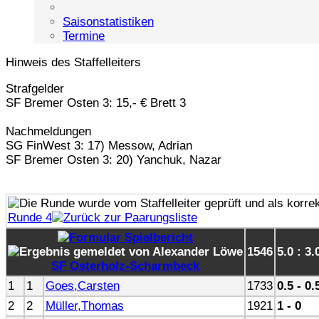
Saisonstatistiken
Termine
Hinweis des Staffelleiters
Strafgelder
SF Bremer Osten 3: 15,- € Brett 3
Nachmeldungen
SG FinWest 3: 17) Messow, Adrian
SF Bremer Osten 3: 20) Yanchuk, Nazar
Runde 4
1546
5.0 : 3.
SF Osterholz-Scharmbeck
1
1
Goes,Carsten
1733
0.5 - 0.
2
2
Müller,Thomas
1921
1 - 0