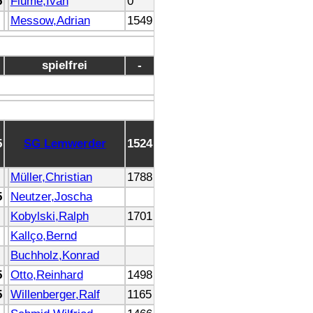
5
Fiume,Ivan
0
Messow,Adrian
1549
spielfrei
-
5
SG Lemwerder
1524
Müller,Christian
1788
5
Neutzer,Joscha
Kobylski,Ralph
1701
Kallço,Bernd
Buchholz,Konrad
5
Otto,Reinhard
1498
5
Willenberger,Ralf
1165