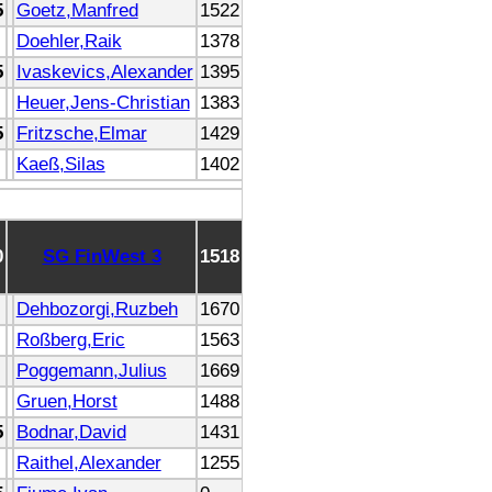
5
Goetz,Manfred
1522
Doehler,Raik
1378
5
Ivaskevics,Alexander
1395
Heuer,Jens-Christian
1383
5
Fritzsche,Elmar
1429
Kaeß,Silas
1402
0
SG FinWest 3
1518
Dehbozorgi,Ruzbeh
1670
Roßberg,Eric
1563
Poggemann,Julius
1669
Gruen,Horst
1488
5
Bodnar,David
1431
Raithel,Alexander
1255