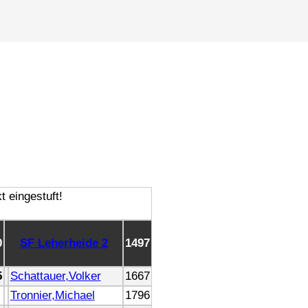
0
SF Leherheide 2
1497
5
Schattauer,Volker
1667
Tronnier,Michael
1796