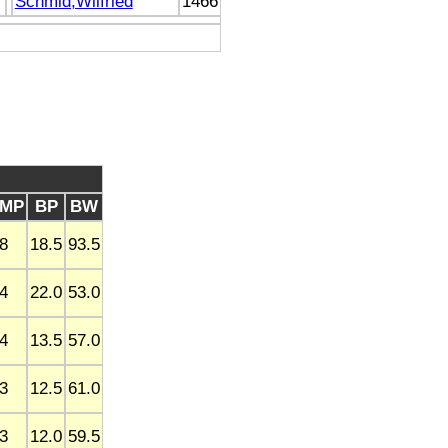
Schmid,Wilfried
1466
MP
BP
BW
8
18.5
93.5
4
22.0
53.0
4
13.5
57.0
3
12.5
61.0
3
12.0
59.5