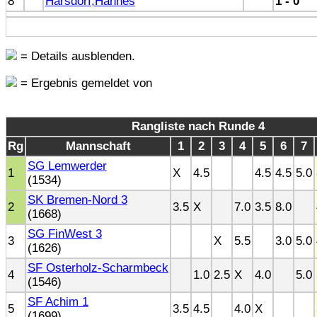
8
Harsdorf,Hannes
1 - 0
= Details ausblenden.
= Ergebnis gemeldet von
Rangliste nach Runde 4
Rg
Mannschaft
1
2
3
4
5
6
7
SG Lemwerder
1
X
4.5
4.5
4.5
5.0
(1534)
SK Bremen-Nord 3
2
3.5
X
7.0
3.5
8.0
(1668)
SG FinWest 3
3
X
5.5
3.0
5.0
(1626)
SF Osterholz-Scharmbeck
4
1.0
2.5
X
4.0
5.0
(1546)
SF Achim 1
5
3.5
4.5
4.0
X
(1699)