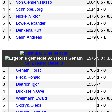
3
3
Von Oehsen,Hasso
1684
0.5 - 0.
4
4
Schnibbe,Jörg
1514
1 - 0
5
5
Nickel,Viktor
1475
0.5 - 0.
6
6
Löwe,Alexander
1435
1 - 0
7
7
Denkena,Kurt
1323
0.5 - 0.
8
8
Salm,Andreas
1279
0 - 1
1575
5.0 : 3.
SF Bremer Osten 3
1
Genath,Horst
1766
1 - 0
2
Fleck,Ronald
1634
1 - 0
3
Dietrich,Igor
1536
-/+
4
Duckstein,Uwe
1473
1 - 0
5
Wellmann,Ewald
1420
0.5 - 0.
6
Skoryk,Oleksii
1 - 0