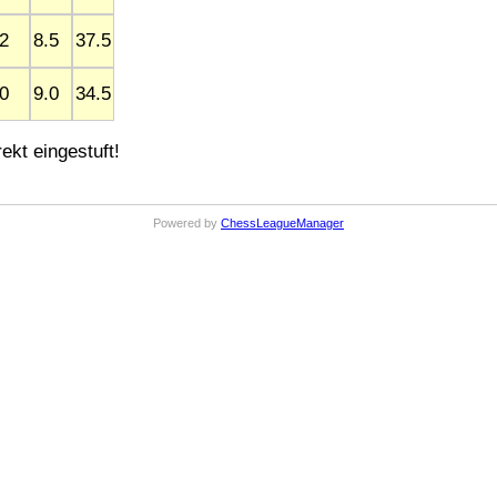
2
8.5
37.5
0
9.0
34.5
ekt eingestuft!
Powered by
ChessLeagueManager