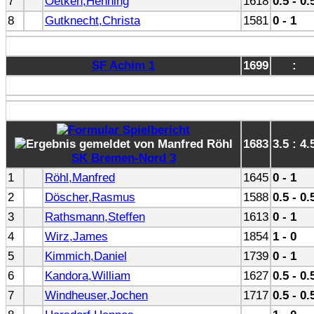
7
Oetken,Henning
1618
0.5 - 0.
8
Gutknecht,Christa
1581
0 - 1
SF Achim 1
1699
:
1683
3.5 : 4.
SK Bremen-Nord 3
1
Röhl,Manfred
1645
0 - 1
2
Döscher,Rasmus
1588
0.5 - 0.
3
Rathsmann,Steffen
1613
0 - 1
4
Wirz,James
1854
1 - 0
5
Kimmich,Daniel
1739
0 - 1
6
Kandora,William
1627
0.5 - 0.
7
Windheuser,Jochen
1717
0.5 - 0.