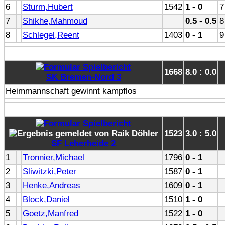
6
Sturm,Hubert
1542
1 - 0
7
7
Shikhe,Mahmoud
0.5 - 0.5
8
8
Schlegel,Reent
1403
0 - 1
9
1668
8.0 : 0.0
SK Bremen-Nord 3
Heimmannschaft gewinnt kampflos
1523
3.0 : 5.0
SF Leherheide 2
1
Tronnier,Michael
1796
0 - 1
2
Sliwitzki,Peter
1587
0 - 1
3
Henke,Andreas
1609
0 - 1
4
Block,Daniel
1510
1 - 0
5
Goetz,Manfred
1522
1 - 0