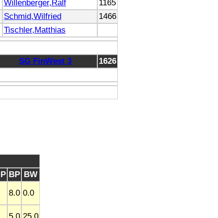
Willenberger,Ralf
1165
Schmid,Wilfried
1466
Tischler,Matthias
SG FinWest 3
1626
P
BP
BW
8.0
0.0
5.0
25.0