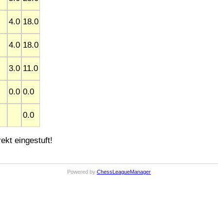
4.0
18.0
4.0
18.0
3.0
11.0
0.0
0.0
0.0
ekt eingestuft!
Powered by
ChessLeagueManager