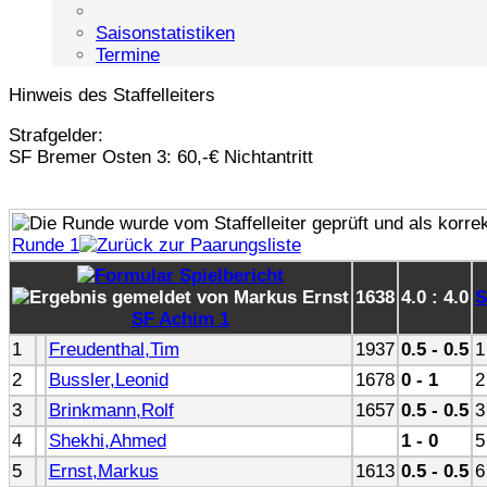
Saisonstatistiken
Termine
Hinweis des Staffelleiters
Strafgelder:
SF Bremer Osten 3: 60,-€ Nichtantritt
Runde 1
1638
4.0 : 4.0
S
SF Achim 1
1
Freudenthal,Tim
1937
0.5 - 0.5
1
2
Bussler,Leonid
1678
0 - 1
2
3
Brinkmann,Rolf
1657
0.5 - 0.5
3
4
Shekhi,Ahmed
1 - 0
5
5
Ernst,Markus
1613
0.5 - 0.5
6