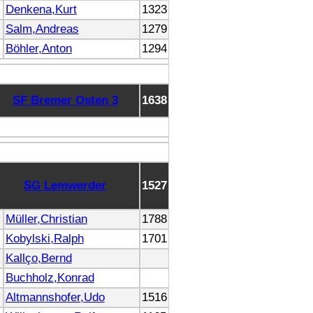
Denkena,Kurt
1323
Salm,Andreas
1279
Böhler,Anton
1294
SF Bremer Osten 3
1638
SG Lemwerder
1527
Müller,Christian
1788
Kobylski,Ralph
1701
Kallço,Bernd
Buchholz,Konrad
Altmannshofer,Udo
1516