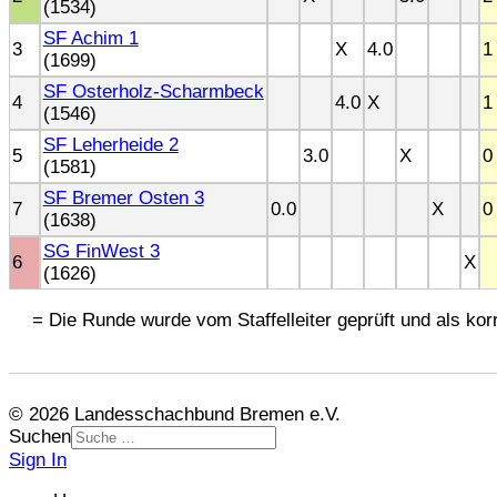
(1534)
SF Achim 1
3
X
4.0
1
(1699)
SF Osterholz-Scharmbeck
4
4.0
X
1
(1546)
SF Leherheide 2
5
3.0
X
0
(1581)
SF Bremer Osten 3
7
0.0
X
0
(1638)
SG FinWest 3
6
X
(1626)
= Die Runde wurde vom Staffelleiter geprüft und als korr
© 2026 Landesschachbund Bremen e.V.
Suchen
Sign In