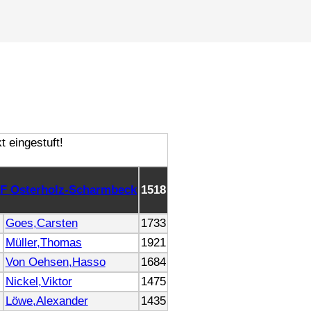
F Osterholz-Scharmbeck
1518
Goes,Carsten
1733
Müller,Thomas
1921
Von Oehsen,Hasso
1684
Nickel,Viktor
1475
Löwe,Alexander
1435