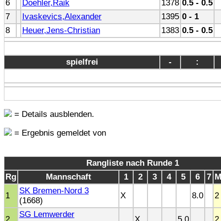
6
Doehler,Raik
1378
0.5 - 0.5
7
Ivaskevics,Alexander
1395
0 - 1
8
Heuer,Jens-Christian
1383
0.5 - 0.5
spielfrei
-
:
= Details ausblenden.
= Ergebnis gemeldet von
Rangliste nach Runde 1
Rg
Mannschaft
1
2
3
4
5
6
7
M
SK Bremen-Nord 3
1
X
8.0
2
(1668)
SG Lemwerder
2
X
5.0
2