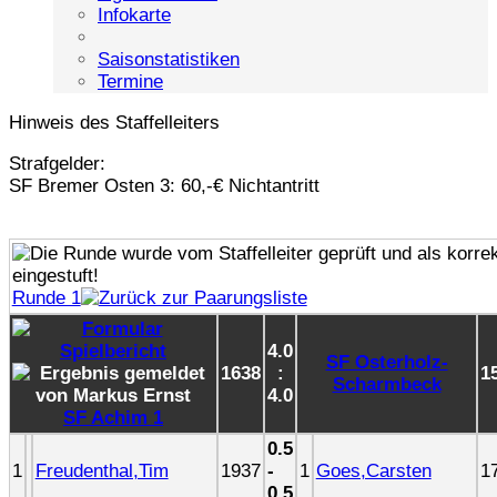
Infokarte
Saisonstatistiken
Termine
Hinweis des Staffelleiters
Strafgelder:
SF Bremer Osten 3: 60,-€ Nichtantritt
Runde 1
4.0
SF Osterholz-
1638
:
1
Scharmbeck
4.0
SF Achim 1
0.5
1
Freudenthal,Tim
1937
-
1
Goes,Carsten
1
0.5