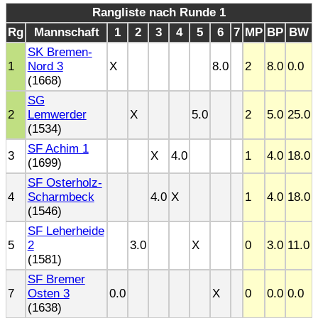
Rangliste nach Runde 1
Rg
Mannschaft
1
2
3
4
5
6
7
MP
BP
BW
SK Bremen-
1
Nord 3
X
8.0
2
8.0
0.0
(1668)
SG
2
Lemwerder
X
5.0
2
5.0
25.0
(1534)
SF Achim 1
3
X
4.0
1
4.0
18.0
(1699)
SF Osterholz-
4
Scharmbeck
4.0
X
1
4.0
18.0
(1546)
SF Leherheide
5
2
3.0
X
0
3.0
11.0
(1581)
SF Bremer
7
Osten 3
0.0
X
0
0.0
0.0
(1638)