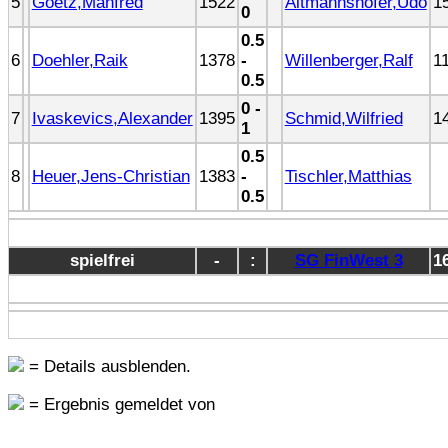
5
Goetz,Manfred
1522
Altmannshofer,Udo
1
0
0.5
6
Doehler,Raik
1378
-
Willenberger,Ralf
1
0.5
0 -
7
Ivaskevics,Alexander
1395
Schmid,Wilfried
1
1
0.5
8
Heuer,Jens-Christian
1383
-
Tischler,Matthias
0.5
spielfrei
-
:
SG FinWest 3
1
= Details ausblenden.
= Ergebnis gemeldet von