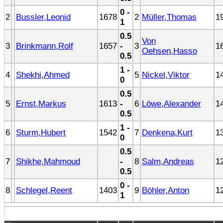
0 -
2
Bussler,Leonid
1678
2
Müller,Thomas
1
1
0.5
Von
3
Brinkmann,Rolf
1657
-
3
1
Oehsen,Hasso
0.5
1 -
4
Shekhi,Ahmed
5
Nickel,Viktor
1
0
0.5
5
Ernst,Markus
1613
-
6
Löwe,Alexander
1
0.5
1 -
6
Sturm,Hubert
1542
7
Denkena,Kurt
1
0
0.5
7
Shikhe,Mahmoud
-
8
Salm,Andreas
1
0.5
0 -
8
Schlegel,Reent
1403
9
Böhler,Anton
1
1