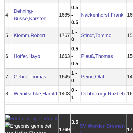
0.5
Dehning-
4
1685
-
Nackenhorst,Frank
16
Busse,Karsten
0.5
1 -
5
Klemm,Robert
1767
Stindt,Tammo
15
0
0.5
6
Hoffer,Hayo
1663
-
Pleuß,Thomas
15
0.5
1 -
7
Gebur,Thomas
1645
Peine,Olaf
14
0
0 -
8
Weinitschke,Harald
1403
Dehbozorgi,Ruzbeh
16
1
3.5
SV Werder Bremen
1769
:
17