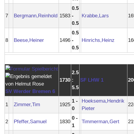
0.5
7
Bergmann,Reinhold
1583
-
Krabbe,Lars
16
0.5
0.5
8
Beese,Heiner
1496
-
Hinrichs,Heinz
16
0.5
2.5
1730
:
SF LHW 1
20
5.5
SV Werder Bremen 6
1 -
Hoeksema,Hendrik
1
Zimmer,Tim
1925
22
0
Pieter
0 -
2
Pfeffer,Samuel
1830
Timmerman,Gert
21
1