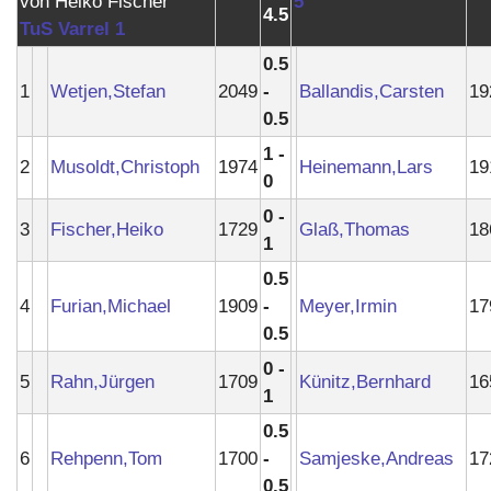
5
4.5
TuS Varrel 1
0.5
1
Wetjen,Stefan
2049
-
Ballandis,Carsten
19
0.5
1 -
2
Musoldt,Christoph
1974
Heinemann,Lars
19
0
0 -
3
Fischer,Heiko
1729
Glaß,Thomas
18
1
0.5
4
Furian,Michael
1909
-
Meyer,Irmin
17
0.5
0 -
5
Rahn,Jürgen
1709
Künitz,Bernhard
16
1
0.5
6
Rehpenn,Tom
1700
-
Samjeske,Andreas
17
0.5