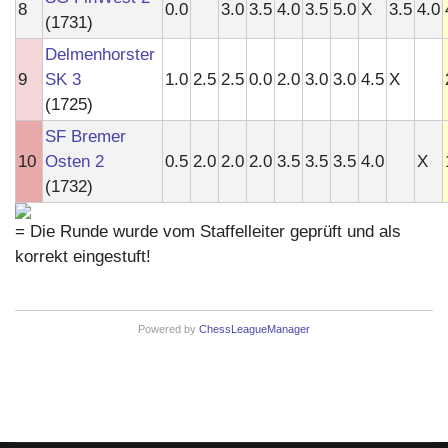
8
0.0
3.0
3.5
4.0
3.5
5.0
X
3.5
4.0
(1731)
Delmenhorster
9
SK 3
1.0
2.5
2.5
0.0
2.0
3.0
3.0
4.5
X
(1725)
SF Bremer
10
Osten 2
0.5
2.0
2.0
2.0
3.5
3.5
3.5
4.0
X
(1732)
= Die Runde wurde vom Staffelleiter geprüft und als
korrekt eingestuft!
Powered by
ChessLeagueManager