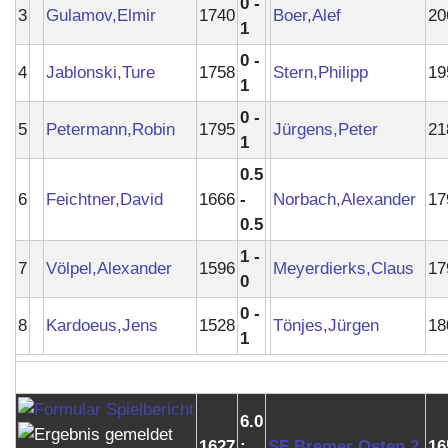
0 -
3
Gulamov,Elmir
1740
Boer,Alef
20
1
0 -
4
Jablonski,Ture
1758
Stern,Philipp
19
1
0 -
5
Petermann,Robin
1795
Jürgens,Peter
21
1
0.5
6
Feichtner,David
1666
-
Norbach,Alexander
17
0.5
1 -
7
Völpel,Alexander
1596
Meyerdierks,Claus
17
0
0 -
8
Kardoeus,Jens
1528
Tönjes,Jürgen
18
1
6.0
1627
:
SF Bremer Osten 2
16