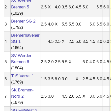
SV Werder
2
Bremen 5
2.5
X
4.0
3.5
6.0
4.5
5.0
5.5
6.0
(1829)
Bremer SG 2
3
2.5
4.0
X
5.5
5.5
0.0
5.0
5.5
6.0
(1792)
Bremerhavener
4
SG 1
4.5
2.5
X
2.5
5.0
3.5
4.5
8.0
6.0
(1664)
SV Werder
5
Bremen 6
2.5
2.0
2.5
5.5
X
6.0
4.0
6.0
4.5
(1804)
TuS Varrel 1
6
1.5
3.5
8.0
3.0
X
2.5
4.5
5.0
4.5
(1769)
SK Bremen-
7
Nord 2
2.5
3.0
4.5
2.0
5.5
X
3.0
5.0
4.5
(1679)
SG FinWest 2