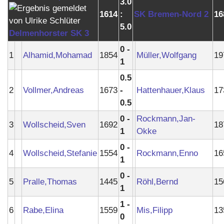
3.0
1614
:
SK Bremen-Nord 2
16
5.0
Delmenhorster SK 3
0 -
1
Alhamid,Mohamad
1854
Müller,Wolfgang
19
1
0.5
2
Vollmer,Andreas
1673
-
Hattenhauer,Klaus
17
0.5
0 -
Rockmann,Jan-
3
Wollscheid,Sven
1692
18
1
Okke
0 -
4
Wollscheid,Stefanie
1554
Rockmann,Enno
16
1
0 -
5
Pralle,Thomas
1445
Röhl,Bernd
15
1
1 -
6
Rabe,Elina
1559
Mis,Filipp
13
0