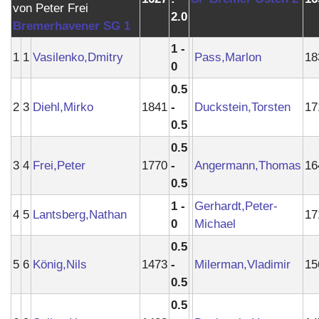
2.0
Bremerhavener SG 1
1 -
1
1
Vasilenko,Dmitry
Pass,Marlon
18
0
0.5
2
3
Diehl,Mirko
1841
-
Duckstein,Torsten
17
0.5
0.5
3
4
Frei,Peter
1770
-
Angermann,Thomas
16
0.5
1 -
Gerhardt,Peter-
4
5
Lantsberg,Nathan
17
0
Michael
0.5
5
6
König,Nils
1473
-
Milerman,Vladimir
15
0.5
0.5