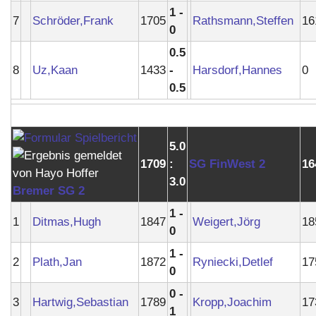
1 -
7
Schröder,Frank
1705
Rathsmann,Steffen
16
0
0.5
8
Uz,Kaan
1433
-
Harsdorf,Hannes
0
0.5
5.0
1709
:
SG FinWest 2
16
3.0
Bremer SG 2
1 -
1
Ditmas,Hugh
1847
Weigert,Jörg
18
0
1 -
2
Plath,Jan
1872
Ryniecki,Detlef
17
0
0 -
3
Hartwig,Sebastian
1789
Kropp,Joachim
17
1