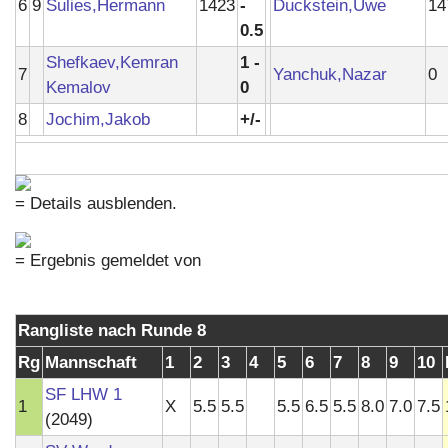
6
9
Sulies,Hermann
1423
-
Duckstein,Uwe
14
0.5
Shefkaev,Kemran
1 -
7
Yanchuk,Nazar
0
Kemalov
0
8
Jochim,Jakob
+/-
= Details ausblenden.
= Ergebnis gemeldet von
Rangliste nach Runde 8
Rg
Mannschaft
1
2
3
4
5
6
7
8
9
10
SF LHW 1
1
X
5.5
5.5
5.5
6.5
5.5
8.0
7.0
7.5
(2049)