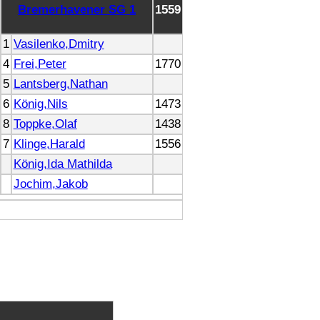
Bremerhavener SG 1
1559
1
Vasilenko,Dmitry
4
Frei,Peter
1770
5
Lantsberg,Nathan
6
König,Nils
1473
8
Toppke,Olaf
1438
7
Klinge,Harald
1556
König,Ida Mathilda
Jochim,Jakob