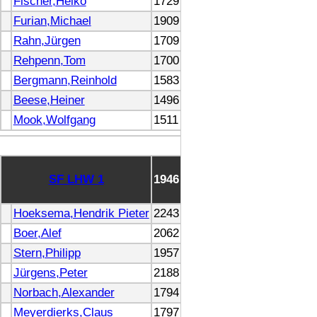
Fischer,Heiko
1729
Furian,Michael
1909
Rahn,Jürgen
1709
Rehpenn,Tom
1700
Bergmann,Reinhold
1583
Beese,Heiner
1496
Mook,Wolfgang
1511
SF LHW 1
1946
Hoeksema,Hendrik Pieter
2243
Boer,Alef
2062
Stern,Philipp
1957
Jürgens,Peter
2188
Norbach,Alexander
1794
Meyerdierks,Claus
1797