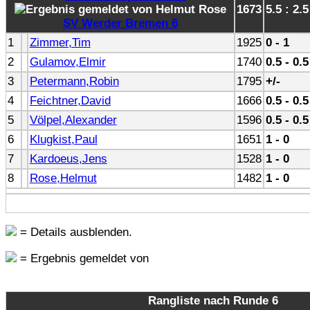
1673
5.5 : 2.5
SV Werder Bremen 6
1
Zimmer,Tim
1925
0 - 1
2
Gulamov,Elmir
1740
0.5 - 0.5
3
Petermann,Robin
1795
+/-
4
Feichtner,David
1666
0.5 - 0.5
5
Völpel,Alexander
1596
0.5 - 0.5
6
Klugkist,Paul
1651
1 - 0
7
Kardoeus,Jens
1528
1 - 0
8
Rose,Helmut
1482
1 - 0
= Details ausblenden.
= Ergebnis gemeldet von
Rangliste nach Runde 6