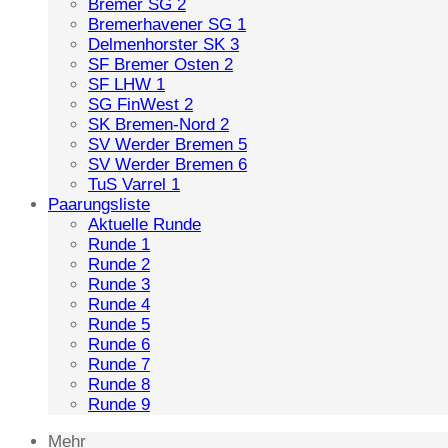
Bremer SG 2
Bremerhavener SG 1
Delmenhorster SK 3
SF Bremer Osten 2
SF LHW 1
SG FinWest 2
SK Bremen-Nord 2
SV Werder Bremen 5
SV Werder Bremen 6
TuS Varrel 1
Paarungsliste
Aktuelle Runde
Runde 1
Runde 2
Runde 3
Runde 4
Runde 5
Runde 6
Runde 7
Runde 8
Runde 9
Mehr