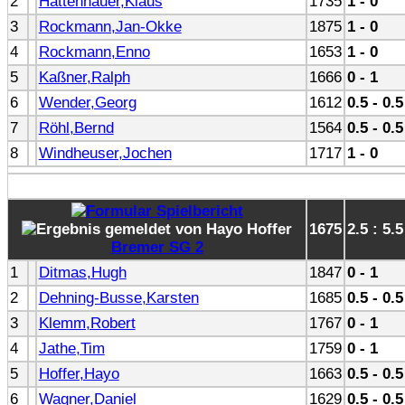
2
Hattenhauer,Klaus
1735
1 - 0
3
Rockmann,Jan-Okke
1875
1 - 0
4
Rockmann,Enno
1653
1 - 0
5
Kaßner,Ralph
1666
0 - 1
6
Wender,Georg
1612
0.5 - 0.5
7
Röhl,Bernd
1564
0.5 - 0.5
8
Windheuser,Jochen
1717
1 - 0
1675
2.5 : 5.5
Bremer SG 2
1
Ditmas,Hugh
1847
0 - 1
2
Dehning-Busse,Karsten
1685
0.5 - 0.5
3
Klemm,Robert
1767
0 - 1
4
Jathe,Tim
1759
0 - 1
5
Hoffer,Hayo
1663
0.5 - 0.5
6
Wagner,Daniel
1629
0.5 - 0.5