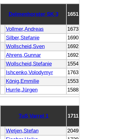
Delmenhorster SK 3
1651
Vollmer,Andreas
1673
Silber,Stefanie
1690
Wollscheid,Sven
1692
Ahrens,Gunnar
1692
Wollscheid,Stefanie
1554
Ishcenko,Volodymyr
1763
König,Emmilie
1553
Hurrle,Jürgen
1588
TuS Varrel 1
1711
Wetjen,Stefan
2049