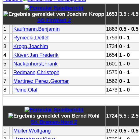
1653
3.5 : 4.5
SG FinWest 2
1
Kaufmann,Benjamin
1863
0.5 - 0.5
2
Ryniecki,Detlef
1759
0 - 1
3
Kropp,Joachim
1734
0 - 1
4
Klüver,Jan Frederik
1654
1 - 0
5
Nackenhorst,Frank
1601
1 - 0
6
Redmann,Christoph
1575
0 - 1
7
Martinez Perez,Geomar
1562
0 - 1
8
Peine,Olaf
1473
1 - 0
1724
5.5 : 2.5
SK Bremen-Nord 2
1
Müller,Wolfgang
1972
0.5 - 0.5