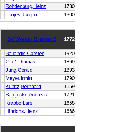
Rohdenburg,Heinz
1730
Tönjes,Jürgen
1800
SV Werder Bremen 5
1772
Ballandis,Carsten
1920
Glaß,Thomas
1869
Jung,Gerald
1893
Meyer,Irmin
1790
Künitz,Bernhard
1659
Samjeske,Andreas
1721
Krabbe,Lars
1658
Hinrichs,Heinz
1666