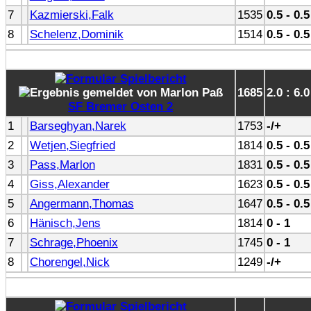
7
Kazmierski,Falk
1535
0.5 - 0.5
8
Schelenz,Dominik
1514
0.5 - 0.5
1685
2.0 : 6.0
SF Bremer Osten 2
1
Barseghyan,Narek
1753
-/+
2
Wetjen,Siegfried
1814
0.5 - 0.5
3
Pass,Marlon
1831
0.5 - 0.5
4
Giss,Alexander
1623
0.5 - 0.5
5
Angermann,Thomas
1647
0.5 - 0.5
6
Hänisch,Jens
1814
0 - 1
7
Schrage,Phoenix
1745
0 - 1
8
Chorengel,Nick
1249
-/+