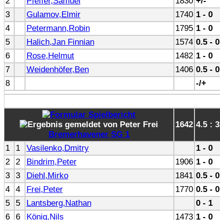
2
Pfeffer,Samuel
1830
+/-
3
Gulamov,Elmir
1740
1 - 0
4
Petermann,Robin
1795
1 - 0
5
Halich,Jan Finnian
1574
0.5 - 0
6
Rose,Helmut
1482
1 - 0
7
Weidenhöfer,Ben
1406
0.5 - 0
8
-/+
1642
4.5 : 3
Bremerhavener SG 1
1
1
Vasilenko,Dmitry
1 - 0
2
2
Bindrim,Peter
1906
1 - 0
3
3
Diehl,Mirko
1841
0.5 - 0
4
4
Frei,Peter
1770
0.5 - 0
5
5
Lantsberg,Nathan
0 - 1
6
6
König,Nils
1473
1 - 0