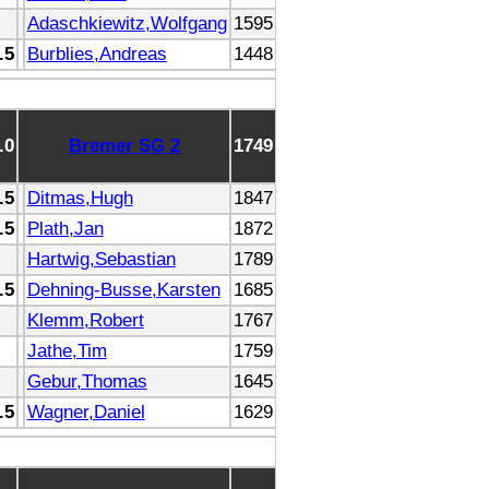
Adaschkiewitz,Wolfgang
1595
.5
Burblies,Andreas
1448
.0
Bremer SG 2
1749
.5
Ditmas,Hugh
1847
.5
Plath,Jan
1872
Hartwig,Sebastian
1789
.5
Dehning-Busse,Karsten
1685
Klemm,Robert
1767
Jathe,Tim
1759
Gebur,Thomas
1645
.5
Wagner,Daniel
1629