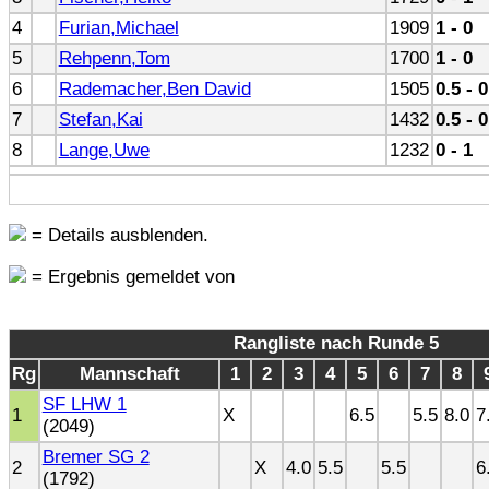
4
Furian,Michael
1909
1 - 0
5
Rehpenn,Tom
1700
1 - 0
6
Rademacher,Ben David
1505
0.5 - 0
7
Stefan,Kai
1432
0.5 - 0
8
Lange,Uwe
1232
0 - 1
= Details ausblenden.
= Ergebnis gemeldet von
Rangliste nach Runde 5
Rg
Mannschaft
1
2
3
4
5
6
7
8
SF LHW 1
1
X
6.5
5.5
8.0
7
(2049)
Bremer SG 2
2
X
4.0
5.5
5.5
6
(1792)