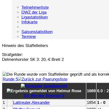
Teilnehmerliste
DWZ der Liga
Ligastatistiken
Infokarte
Saisonstatistiken
Termine
Hinweis des Staffelleiters
Strafgelder:
Delmenhorster SK 3: 20,-€ Brett 2
Runde 5
1669
6.0 : 2
SV Werder Bremen 6
1
Lattreuter,Alexander
1854
1 - 0