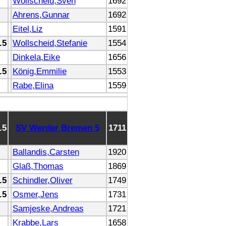
Wollscheid,Sven
1692
Ahrens,Gunnar
1692
Eitel,Liz
1591
.5
Wollscheid,Stefanie
1554
Dinkela,Eike
1656
.5
König,Emmilie
1553
Rabe,Elina
1559
.5
SV Werder Bremen 5
1711
Ballandis,Carsten
1920
Glaß,Thomas
1869
.5
Schindler,Oliver
1749
.5
Osmer,Jens
1731
Samjeske,Andreas
1721
Krabbe,Lars
1658