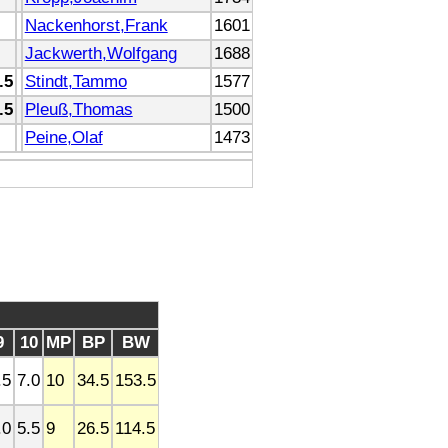
Nackenhorst,Frank
1601
Jackwerth,Wolfgang
1688
.5
Stindt,Tammo
1577
.5
Pleuß,Thomas
1500
Peine,Olaf
1473
9
10
MP
BP
BW
.5
7.0
10
34.5
153.5
.0
5.5
9
26.5
114.5