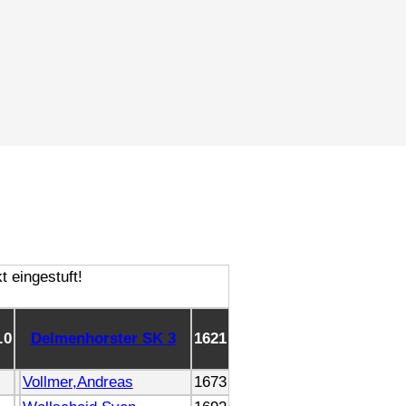
.0
Delmenhorster SK 3
1621
Vollmer,Andreas
1673