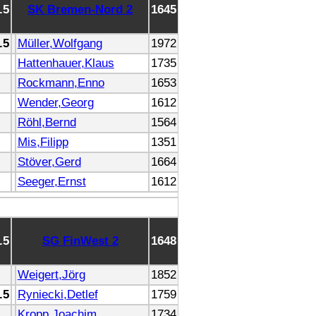
.5
SK Bremen-Nord 2
1645
.5
Müller,Wolfgang
1972
Hattenhauer,Klaus
1735
Rockmann,Enno
1653
Wender,Georg
1612
Röhl,Bernd
1564
Mis,Filipp
1351
Stöver,Gerd
1664
Seeger,Ernst
1612
.5
SG FinWest 2
1648
Weigert,Jörg
1852
.5
Ryniecki,Detlef
1759
Kropp,Joachim
1734