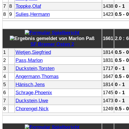
7
8
Toppke,Olaf
1438
0 - 1
8
9
Sulies,Hermann
1423
0.5 - 0
1661
2.0 : 6
SF Bremer Osten 2
1
Wetjen,Siegfried
1814
0.5 - 0
2
Pass,Marlon
1831
0.5 - 0
3
Duckstein,Torsten
1717
0 - 1
4
Angermann,Thomas
1647
0.5 - 0
5
Hänisch,Jens
1814
0 - 1
6
Schrage,Phoenix
1745
0 - 1
7
Duckstein,Uwe
1473
0 - 1
8
Chorengel,Nick
1249
0.5 - 0