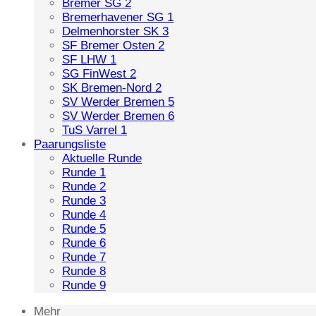
Bremer SG 2
Bremerhavener SG 1
Delmenhorster SK 3
SF Bremer Osten 2
SF LHW 1
SG FinWest 2
SK Bremen-Nord 2
SV Werder Bremen 5
SV Werder Bremen 6
TuS Varrel 1
Paarungsliste
Aktuelle Runde
Runde 1
Runde 2
Runde 3
Runde 4
Runde 5
Runde 6
Runde 7
Runde 8
Runde 9
Mehr