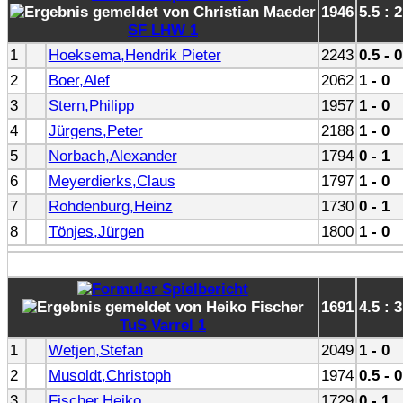
1946
5.5 : 2
SF LHW 1
1
Hoeksema,Hendrik Pieter
2243
0.5 - 0
2
Boer,Alef
2062
1 - 0
3
Stern,Philipp
1957
1 - 0
4
Jürgens,Peter
2188
1 - 0
5
Norbach,Alexander
1794
0 - 1
6
Meyerdierks,Claus
1797
1 - 0
7
Rohdenburg,Heinz
1730
0 - 1
8
Tönjes,Jürgen
1800
1 - 0
1691
4.5 : 3
TuS Varrel 1
1
Wetjen,Stefan
2049
1 - 0
2
Musoldt,Christoph
1974
0.5 - 0
3
Fischer,Heiko
1729
0 - 1