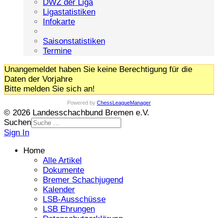
DWZ der Liga
Ligastatistiken
Infokarte
Saisonstatistiken
Termine
Unangemeldet haben Sie keine Berechtigung für die
Daten der Vorjahre
Bitte melden Sie sich an!
Powered by
ChessLeagueManager
© 2026 Landesschachbund Bremen e.V.
Suchen
Sign In
Home
Alle Artikel
Dokumente
Bremer Schachjugend
Kalender
LSB-Ausschüsse
LSB Ehrungen