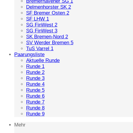
Bremerhavener SG 1
Delmenhorster SK 2
SF Bremer Osten 2
SF LHW 1
SG FinWest 2
SG FinWest 3
SK Bremen-Nord 2
SV Werder Bremen 5
TuS Varrel 1
Paarungsliste
Aktuelle Runde
Runde 1
Runde 2
Runde 3
Runde 4
Runde 5
Runde 6
Runde 7
Runde 8
Runde 9
Mehr