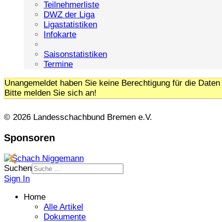
Teilnehmerliste
DWZ der Liga
Ligastatistiken
Infokarte
Saisonstatistiken
Termine
Unangemeldet haben Sie keine Berechtigung für die Daten 
Bitte melden Sie sich an!
© 2026 Landesschachbund Bremen e.V.
Sponsoren
Suchen
Sign In
Home
Alle Artikel
Dokumente