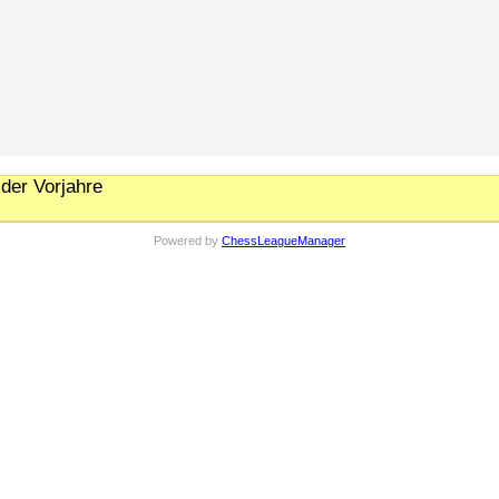
der Vorjahre
Powered by
ChessLeagueManager