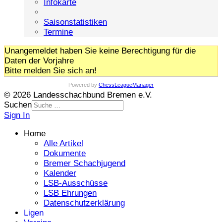
Infokarte
Saisonstatistiken
Termine
Unangemeldet haben Sie keine Berechtigung für die
Daten der Vorjahre
Bitte melden Sie sich an!
Powered by
ChessLeagueManager
© 2026 Landesschachbund Bremen e.V.
Suchen
Sign In
Home
Alle Artikel
Dokumente
Bremer Schachjugend
Kalender
LSB-Ausschüsse
LSB Ehrungen
Datenschutzerklärung
Ligen