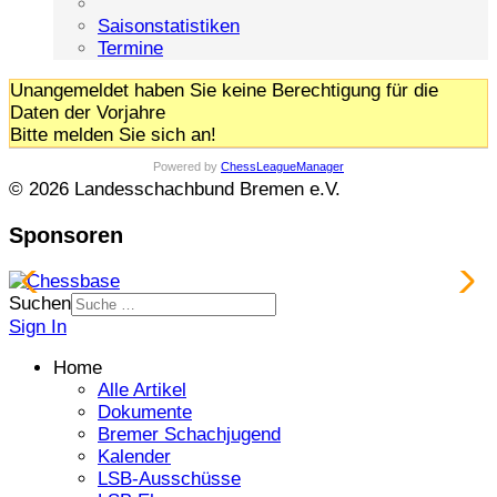
Saisonstatistiken
Termine
Unangemeldet haben Sie keine Berechtigung für die
Daten der Vorjahre
Bitte melden Sie sich an!
Powered by
ChessLeagueManager
© 2026 Landesschachbund Bremen e.V.
Sponsoren
Suchen
Sign In
Home
Alle Artikel
Dokumente
Bremer Schachjugend
Kalender
LSB-Ausschüsse