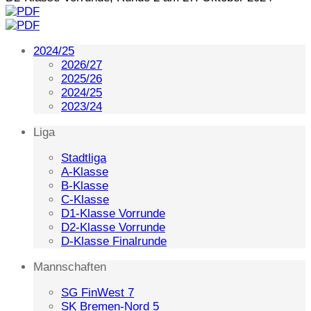
2024/25
2026/27
2025/26
2024/25
2023/24
Liga
Stadtliga
A-Klasse
B-Klasse
C-Klasse
D1-Klasse Vorrunde
D2-Klasse Vorrunde
D-Klasse Finalrunde
Mannschaften
SG FinWest 7
SK Bremen-Nord 5