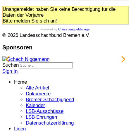
Unangemeldet haben Sie keine Berechtigung für die
Daten der Vorjahre
Bitte melden Sie sich an!
Powered by
ChessLeagueManager
© 2026 Landesschachbund Bremen e.V.
Sponsoren
Suchen
Sign In
Home
Alle Artikel
Dokumente
Bremer Schachjugend
Kalender
LSB-Ausschüsse
LSB Ehrungen
Datenschutzerklärung
Ligen