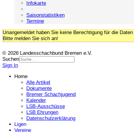
Infokarte
Saisonstatistiken
Termine
Unangemeldet haben Sie keine Berechtigung für die Daten 
Bitte melden Sie sich an!
© 2026 Landesschachbund Bremen e.V.
Suchen
Sign In
Home
Alle Artikel
Dokumente
Bremer Schachjugend
Kalender
LSB-Ausschüsse
LSB Ehrungen
Datenschutzerklärung
Ligen
Vereine