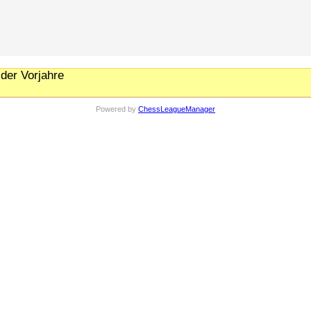
der Vorjahre
Powered by
ChessLeagueManager