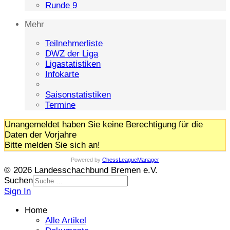
Runde 9
Mehr
Teilnehmerliste
DWZ der Liga
Ligastatistiken
Infokarte
Saisonstatistiken
Termine
Unangemeldet haben Sie keine Berechtigung für die
Daten der Vorjahre
Bitte melden Sie sich an!
Powered by
ChessLeagueManager
© 2026 Landesschachbund Bremen e.V.
Suchen
Sign In
Home
Alle Artikel