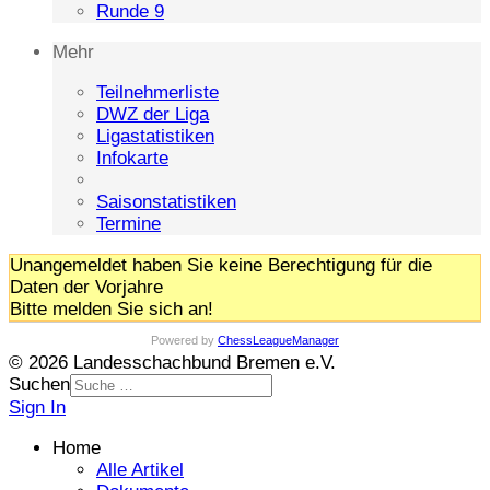
Runde 9
Mehr
Teilnehmerliste
DWZ der Liga
Ligastatistiken
Infokarte
Saisonstatistiken
Termine
Unangemeldet haben Sie keine Berechtigung für die
Daten der Vorjahre
Bitte melden Sie sich an!
Powered by
ChessLeagueManager
© 2026 Landesschachbund Bremen e.V.
Suchen
Sign In
Home
Alle Artikel