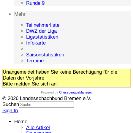
Runde 9
Mehr
Teilnehmerliste
DWZ der Liga
Ligastatistiken
Infokarte
Saisonstatistiken
Termine
Unangemeldet haben Sie keine Berechtigung für die
Daten der Vorjahre
Bitte melden Sie sich an!
Powered by
ChessLeagueManager
© 2026 Landesschachbund Bremen e.V.
Suchen
Sign In
Home
Alle Artikel