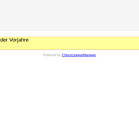
der Vorjahre
Powered by
ChessLeagueManager