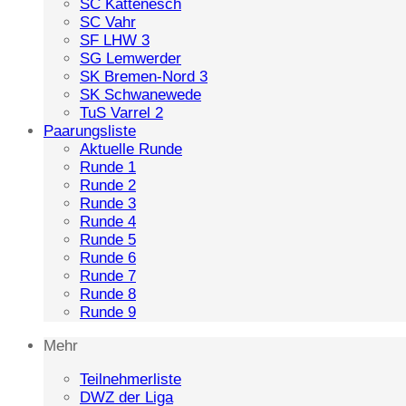
SC Kattenesch
SC Vahr
SF LHW 3
SG Lemwerder
SK Bremen-Nord 3
SK Schwanewede
TuS Varrel 2
Paarungsliste
Aktuelle Runde
Runde 1
Runde 2
Runde 3
Runde 4
Runde 5
Runde 6
Runde 7
Runde 8
Runde 9
Mehr
Teilnehmerliste
DWZ der Liga