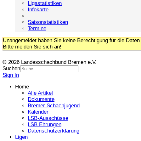
Ligastatistiken
Infokarte
Saisonstatistiken
Termine
Unangemeldet haben Sie keine Berechtigung für die Daten 
Bitte melden Sie sich an!
© 2026 Landesschachbund Bremen e.V.
Suchen
Sign In
Home
Alle Artikel
Dokumente
Bremer Schachjugend
Kalender
LSB-Ausschüsse
LSB Ehrungen
Datenschutzerklärung
Ligen