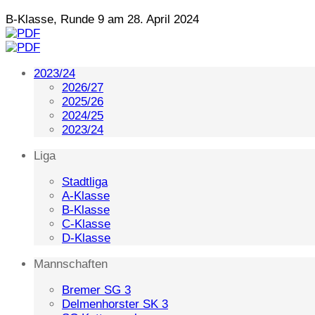
B-Klasse, Runde 9 am 28. April 2024
2023/24
2026/27
2025/26
2024/25
2023/24
Liga
Stadtliga
A-Klasse
B-Klasse
C-Klasse
D-Klasse
Mannschaften
Bremer SG 3
Delmenhorster SK 3