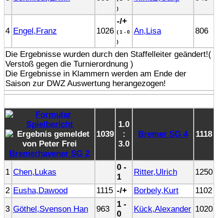
)
-/+
4
Engel,Franz
1026
An,Lisa
806
( 1 - 0
)
Die Ergebnisse wurden durch den Staffelleiter geändert!(
Verstoß gegen die Turnierordnung )
Die Ergebnisse in Klammern werden am Ende der
Saison zur DWZ Auswertung herangezogen!
1.0
1039
:
Bremer SG 4
1118
3.0
Bremerhavener SG 2
0 -
1
Chen,Lukas
Ritter,Ulrich
1250
1
2
Eusha,Dawood
1115
-/+
Borbely,Kurt
1102
1 -
3
Göthel,Svenson Han
963
Kück,Alexander
1020
0