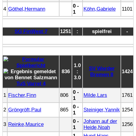
0 -
4
Göthel,Hermann
Köhn,Gabriele
1101
1
SG FinWest 7
1251
:
spielfrei
-
1.0
SV Werder
836
:
1424
Bremen 8
3.0
TuS Varrel 4
0 -
1
Fischer,Finn
806
Milde,Lars
1761
1
0 -
2
Gröngröft,Paul
865
Steiniger,Yannik
1254
1
0 -
Johann auf der
3
Reinke,Maurice
1256
1
Heide,Noah
1 -
Hund,Hans-