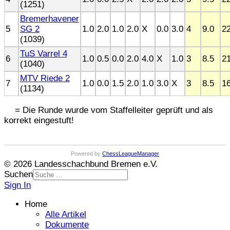
(1251)
Bremerhavener
5
SG 2
1.0
2.0
1.0
2.0
X
0.0
3.0
4
9.0
22
(1039)
TuS Varrel 4
6
1.0
0.5
0.0
2.0
4.0
X
1.0
3
8.5
21
(1040)
MTV Riede 2
7
1.0
0.0
1.5
2.0
1.0
3.0
X
3
8.5
16
(1134)
= Die Runde wurde vom Staffelleiter geprüft und als
korrekt eingestuft!
Powered by
ChessLeagueManager
© 2026 Landesschachbund Bremen e.V.
Suchen
Sign In
Home
Alle Artikel
Dokumente