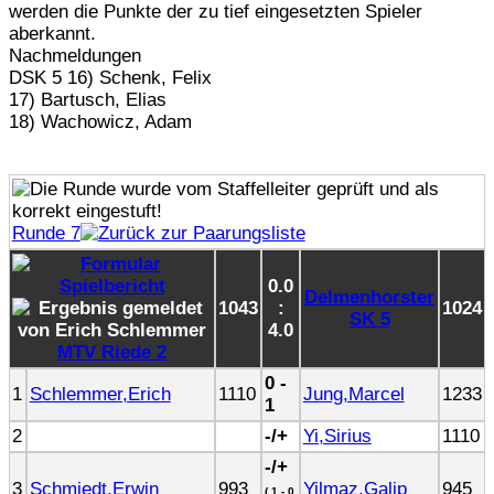
werden die Punkte der zu tief eingesetzten Spieler
aberkannt.
Nachmeldungen
DSK 5 16) Schenk, Felix
17) Bartusch, Elias
18) Wachowicz, Adam
Runde 7
0.0
Delmenhorster
1043
:
1024
SK 5
4.0
MTV Riede 2
0 -
1
Schlemmer,Erich
1110
Jung,Marcel
1233
1
2
-/+
Yi,Sirius
1110
-/+
3
Schmiedt,Erwin
993
Yilmaz,Galip
945
( 1 - 0