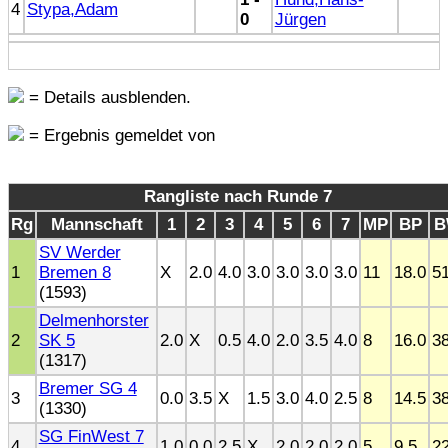
4
Stypa,Adam
0
Jürgen
= Details ausblenden.
= Ergebnis gemeldet von
Rangliste nach Runde 7
Rg
Mannschaft
1
2
3
4
5
6
7
MP
BP
B
SV Werder
1
Bremen 8
X
2.0
4.0
3.0
3.0
3.0
3.0
11
18.0
51
(1593)
Delmenhorster
2
SK 5
2.0
X
0.5
4.0
2.0
3.5
4.0
8
16.0
38
(1317)
Bremer SG 4
3
0.0
3.5
X
1.5
3.0
4.0
2.5
8
14.5
38
(1330)
SG FinWest 7
4
1.0
0.0
2.5
X
2.0
2.0
2.0
5
9.5
22