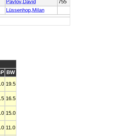
Pavlov,David
755
Lüssenhop,Milan
BP
BW
.0
19.5
.5
16.5
.0
15.0
.0
11.0