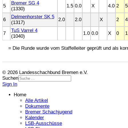
Bremer SG 4
5
1.5
0.0
X
4.0
2
5
(1330)
Delmenhorster SK 5
6
2.0
2.0
X
2
4
(1317)
TuS Varrel 4
7
1.0
0.0
X
0
1
(1040)
= Die Runde wurde vom Staffelleiter geprüft und als korr
© 2026 Landesschachbund Bremen e.V.
Suchen
Sign In
Home
Alle Artikel
Dokumente
Bremer Schachjugend
Kalender
LSB-Ausschüsse