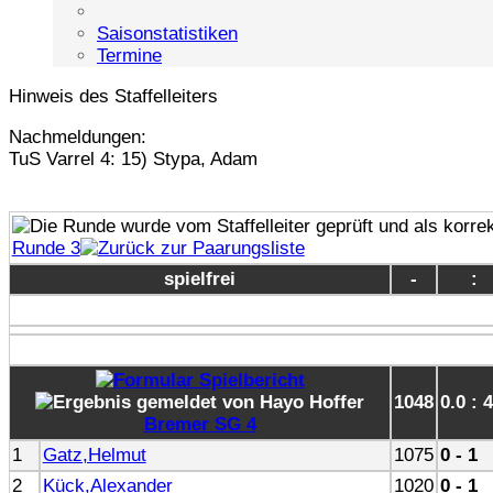
Saisonstatistiken
Termine
Hinweis des Staffelleiters
Nachmeldungen:
TuS Varrel 4: 15) Stypa, Adam
Runde 3
spielfrei
-
:
1048
0.0 : 
Bremer SG 4
1
Gatz,Helmut
1075
0 - 1
2
Kück,Alexander
1020
0 - 1