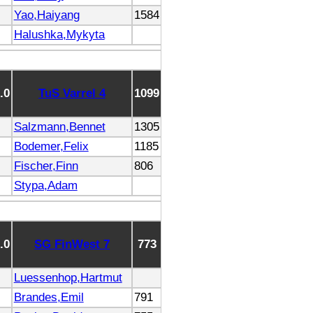
Yao,Haiyang
1584
Halushka,Mykyta
1.0
TuS Varrel 4
1099
Salzmann,Bennet
1305
Bodemer,Felix
1185
Fischer,Finn
806
Stypa,Adam
2.0
SG FinWest 7
773
Luessenhop,Hartmut
Brandes,Emil
791