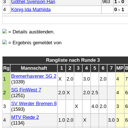
3
Göthel,Svenson Han
963
1 - 0
4
König,Ida Mathilda
0 - 1
= Details ausblenden.
= Ergebnis gemeldet von
Rangliste nach Runde 3
Rg
Mannschaft
1
2
3
4
5
6
7
MP
Bremerhavener SG 2
1
X
2.0
3.0
2.0
4
7
(1039)
SG FinWest 7
2
2.0
X
2.0
2.5
4
6
(1251)
SV Werder Bremen 8
3
X
4.0
2.0
3
6
(1593)
MTV Riede 2
4
1.0
2.0
X
3.0
3
6
(1134)