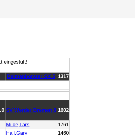
Delmenhorster SK 5
1317
4.0
SV Werder Bremen 8
1602
Milde,Lars
1761
Hall,Gary
1460