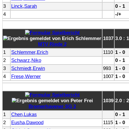
3
Linck,Sarah
0 - 1
4
-/+
1037
3.0 : 
MTV Riede 2
1
Schlemmer,Erich
1110
1 - 0
2
Schwarz,Niko
0 - 1
3
Schmiedt,Erwin
993
1 - 0
4
Frese,Werner
1007
1 - 0
1039
2.0 : 
Bremerhavener SG 2
1
Chen,Lukas
0 - 1
2
Eusha,Dawood
1115
1 - 0