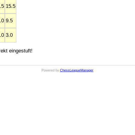
.5
15.5
.0
9.5
.0
3.0
ekt eingestuft!
Powered by
ChessLeagueManager