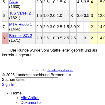
5
SK 4
2.0
2.5
1.0
1.5
X
4.5
3.5
4
15.
(1630)
TuS Varrel 2
6
1.5
1.0
2.0
1.0
X
3.0
3.5
3
12.
(1621)
MTV Riede 1
7
2.0
2.0
3.0
2.5
1.5
3.0
X
2
14.
(1466)
Bremer SG 3
8
2.0
2.5
1.0
3.5
2.5
2.5
X
2
14.
(1571)
= Die Runde wurde vom Staffelleiter geprüft und als
korrekt eingestuft!
Powered by
ChessLeagueManager
© 2026 Landesschachbund Bremen e.V.
Suchen
Sign In
Home
Alle Artikel
Dokumente