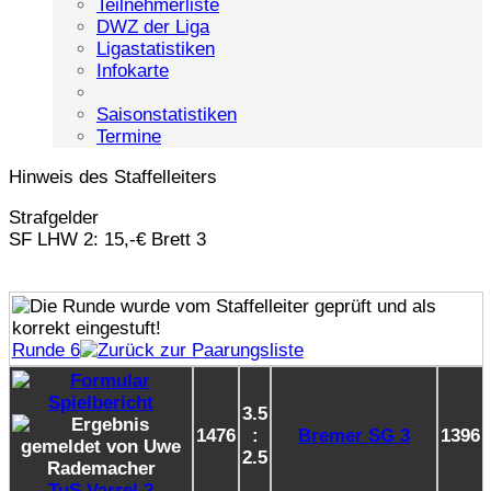
Teilnehmerliste
DWZ der Liga
Ligastatistiken
Infokarte
Saisonstatistiken
Termine
Hinweis des Staffelleiters
Strafgelder
SF LHW 2: 15,-€ Brett 3
Runde 6
3.5
1476
:
Bremer SG 3
1396
2.5
TuS Varrel 2