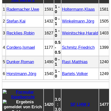
1 -
1
Rademacher,Uwe
1591
Holtermann,Klaas
1581
0
0 -
2
Stefan,Kai
1432
Winkelmann,Jörg
1505
1
1 -
3
Recklies,Robin
1627
Weinitschke,Harald
1403
0
0.5
4
Cordero,Ismael
1177
-
Schmitz,Friedrich
1399
0.5
0 -
5
Dunker,Roman
1490
Rast,Matthias
1240
1
1 -
6
Horstmann,Jörg
1540
Bartels,Volker
1249
0
3.0
1420
:
SF LHW 2
1477
3.0