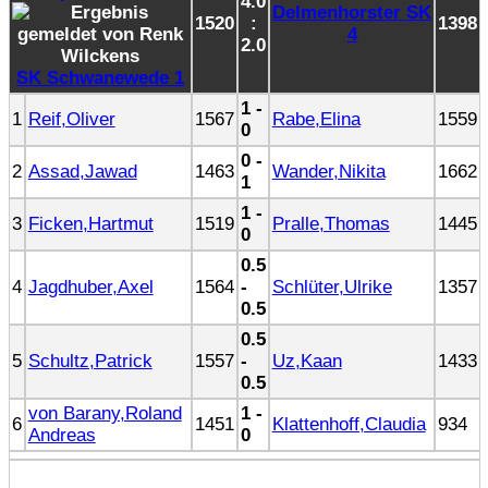
4.0
Delmenhorster SK
1520
:
1398
4
2.0
SK Schwanewede 1
1 -
1
Reif,Oliver
1567
Rabe,Elina
1559
0
0 -
2
Assad,Jawad
1463
Wander,Nikita
1662
1
1 -
3
Ficken,Hartmut
1519
Pralle,Thomas
1445
0
0.5
4
Jagdhuber,Axel
1564
-
Schlüter,Ulrike
1357
0.5
0.5
5
Schultz,Patrick
1557
-
Uz,Kaan
1433
0.5
von Barany,Roland
1 -
6
1451
Klattenhoff,Claudia
934
Andreas
0