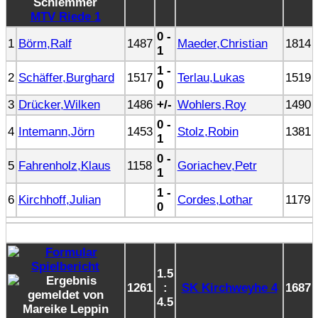
MTV Riede 1
0 -
1
Börm,Ralf
1487
Maeder,Christian
1814
1
1 -
2
Schäffer,Burghard
1517
Terlau,Lukas
1519
0
3
Drücker,Wilken
1486
+/-
Wohlers,Roy
1490
0 -
4
Intemann,Jörn
1453
Stolz,Robin
1381
1
0 -
5
Fahrenholz,Klaus
1158
Goriachev,Petr
1
1 -
6
Kirchhoff,Julian
Cordes,Lothar
1179
0
1.5
1261
:
SK Kirchweyhe 4
1687
4.5