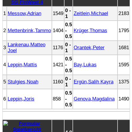
SG FinWest 4
0 -
1
Messow,Adrian
1549
Zeitlein,Michael
2183
1
0.5
2
Mettenbrink,Tammo
1404
-
Krüger,Thomas
1795
0.5
Lankenau,Matteo
0 -
3
1176
Orantek,Peter
1681
Joel
1
0.5
4
Leppin,Mattis
1421
-
Bay,Lukas
1595
0.5
0 -
5
Stulgies,Noah
1160
Ergün,Salih Kayra
1375
1
0.5
6
Leppin,Joris
858
-
Genova,Magdalina
1490
0.5