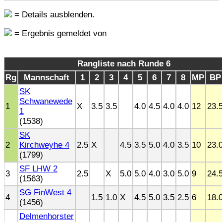
= Details ausblenden.
= Ergebnis gemeldet von
Rangliste nach Runde 6
Rg
Mannschaft
1
2
3
4
5
6
7
8
MP
BP
SK
Schwanewede
1
X
3.5
3.5
4.0
4.5
4.0
4.0
12
23.
1
(1538)
SK
2
Kirchweyhe 4
2.5
X
4.5
3.5
5.0
4.0
3.5
10
23.
(1799)
SF LHW 2
3
2.5
X
5.0
5.0
4.0
3.0
5.0
9
24.
(1563)
SG FinWest 4
4
1.5
1.0
X
4.5
5.0
3.5
2.5
6
18.
(1456)
Delmenhorster