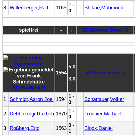
1 -
8
Willenberger,Ralf
1165
Shikhe,Mahmoud
0
spielfrei
-
:
SF Bremer Osten 3
5.0
1554
:
SF Leherheide 2
3.0
SG FinWest 3
1 -
1
Schmidt,Aaron Joel
1594
Schattauer,Volker
0
1 -
2
Dehbozorgi,Ruzbeh
1670
Tronnier,Michael
0
0 -
3
Roßberg,Eric
1563
Block,Daniel
1