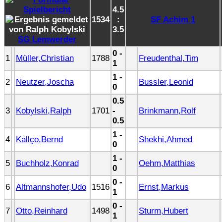
4.5
1534
:
SF Achim 1
3.5
SG Lemwerder
0 -
1
Müller,Christian
1788
Freudenthal,Tim
1
1 -
2
Neutzer,Joscha
Bussler,Leonid
0
0.5
3
Kobylski,Ralph
1701
-
Brinkmann,Rolf
0.5
1 -
4
Kallço,Bernd
Shekhi,Ahmed
0
1 -
5
Buchholz,Konrad
Oehm,Matthias
0
0 -
6
Altmannshofer,Udo
1516
Ernst,Markus
1
0 -
7
Otto,Reinhard
1498
Sturm,Hubert
1