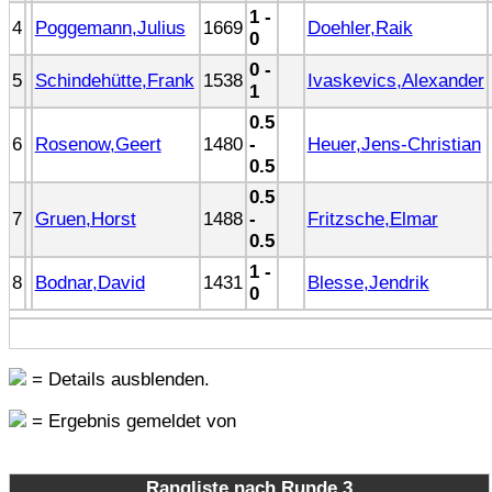
1 -
4
Poggemann,Julius
1669
Doehler,Raik
0
0 -
5
Schindehütte,Frank
1538
Ivaskevics,Alexander
1
0.5
6
Rosenow,Geert
1480
-
Heuer,Jens-Christian
0.5
0.5
7
Gruen,Horst
1488
-
Fritzsche,Elmar
0.5
1 -
8
Bodnar,David
1431
Blesse,Jendrik
0
= Details ausblenden.
= Ergebnis gemeldet von
Rangliste nach Runde 3