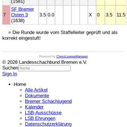
(1581)
SF Bremer
7
Osten 3
3.5
0.0
X
0
3.5
11.5
(1638)
= Die Runde wurde vom Staffelleiter geprüft und als
korrekt eingestuft!
Powered by
ChessLeagueManager
© 2026 Landesschachbund Bremen e.V.
Suchen
Sign In
Home
Alle Artikel
Dokumente
Bremer Schachjugend
Kalender
LSB-Ausschüsse
LSB Ehrungen
Datenschutzerklärung