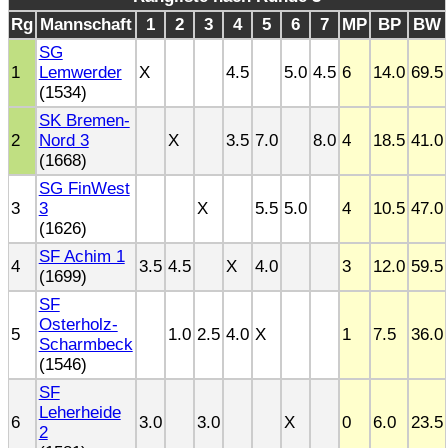
Rg
Mannschaft
1
2
3
4
5
6
7
MP
BP
BW
SG
1
Lemwerder
X
4.5
5.0
4.5
6
14.0
69.5
(1534)
SK Bremen-
2
Nord 3
X
3.5
7.0
8.0
4
18.5
41.0
(1668)
SG FinWest
3
3
X
5.5
5.0
4
10.5
47.0
(1626)
SF Achim 1
4
3.5
4.5
X
4.0
3
12.0
59.5
(1699)
SF
Osterholz-
5
1.0
2.5
4.0
X
1
7.5
36.0
Scharmbeck
(1546)
SF
Leherheide
6
3.0
3.0
X
0
6.0
23.5
2