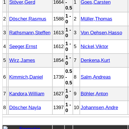
1
Stöver,Gerd
1664
-
1
Goes,Carsten
0.5
1 -
2
Döscher,Rasmus
1588
2
Müller,Thomas
0
1 -
3
Rathsmann,Steffen
1613
3
Von Oehsen,Hasso
0
1 -
4
Seeger,Ernst
1612
5
Nickel,Viktor
0
1 -
5
Wirz,James
1854
7
Denkena,Kurt
0
0.5
6
Kimmich,Daniel
1739
-
8
Salm,Andreas
0.5
1 -
7
Kandora,William
1627
9
Böhler,Anton
0
1 -
8
Döscher,Nayla
1397
10
Johannsen,Andre
0