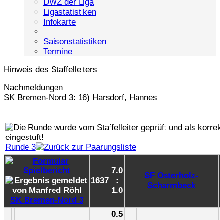
DWZ der Liga
Ligastatistiken
Infokarte
Saisonstatistiken
Termine
Hinweis des Staffelleiters
Nachmeldungen
SK Bremen-Nord 3: 16) Harsdorf, Hannes
Runde 3
7.0
SF Osterholz-
1637
:
Scharmbeck
1.0
SK Bremen-Nord 3
0.5