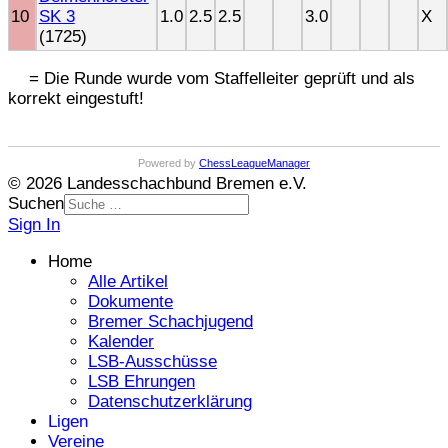
10
SK 3
1.0
2.5
2.5
3.0
X
(1725)
= Die Runde wurde vom Staffelleiter geprüft und als
korrekt eingestuft!
Powered by
ChessLeagueManager
© 2026 Landesschachbund Bremen e.V.
Suchen
Sign In
Home
Alle Artikel
Dokumente
Bremer Schachjugend
Kalender
LSB-Ausschüsse
LSB Ehrungen
Datenschutzerklärung
Ligen
Vereine