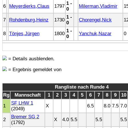
1 -
6
Meyerdierks,Claus
1797
Milerman,Vladimir
1
0
1 -
7
Rohdenburg,Heinz
1730
Chorengel,Nick
1
0
1 -
8
Tönjes,Jürgen
1800
Yanchuk,Nazar
0
0
= Details ausblenden.
= Ergebnis gemeldet von
Rangliste nach Runde 4
Rg
Mannschaft
1
2
3
4
5
6
7
8
9
10
SF LHW 1
1
X
6.5
8.0
7.5
7.0
(2049)
Bremer SG 2
2
X
4.0
5.5
5.5
5.5
(1792)