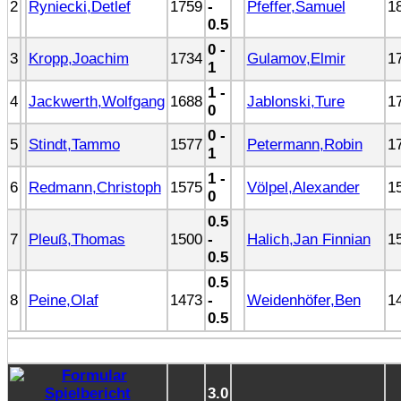
2
Ryniecki,Detlef
1759
-
Pfeffer,Samuel
1
0.5
0 -
3
Kropp,Joachim
1734
Gulamov,Elmir
1
1
1 -
4
Jackwerth,Wolfgang
1688
Jablonski,Ture
1
0
0 -
5
Stindt,Tammo
1577
Petermann,Robin
1
1
1 -
6
Redmann,Christoph
1575
Völpel,Alexander
1
0
0.5
7
Pleuß,Thomas
1500
-
Halich,Jan Finnian
1
0.5
0.5
8
Peine,Olaf
1473
-
Weidenhöfer,Ben
1
0.5
3.0