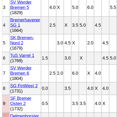
SV Werder
3
Bremen 5
4.0
X
5.0
6.0
5.5
(1829)
Bremerhavener
4
SG 1
2.5
X
3.5
5.0
4.5
(1664)
SK Bremen-
5
Nord 2
3.0
4.5
X
2.0
4.5
(1679)
TuS Varrel 1
6
1.5
3.0
X
4.5
5.0
(1769)
SV Werder
7
Bremen 6
2.5
2.0
6.0
X
4.0
(1804)
SG FinWest 2
8
0.0
3.5
4.0
X
4.0
(1731)
SF Bremer
9
Osten 2
0.5
3.5
3.5
4.0
X
(1732)
Delmenhorster