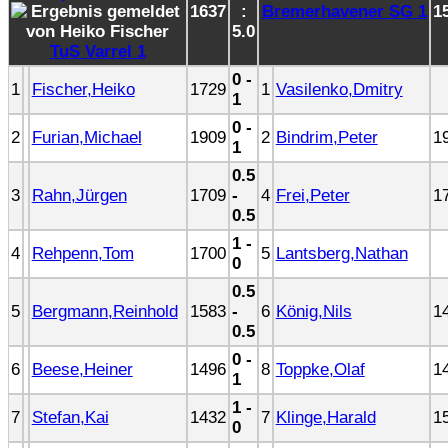
1637
:
Bremerhavener SG 1
1
5.0
TuS Varrel 1
0 -
1
Fischer,Heiko
1729
1
Vasilenko,Dmitry
1
0 -
2
Furian,Michael
1909
2
Bindrim,Peter
1
1
0.5
3
Rahn,Jürgen
1709
-
4
Frei,Peter
1
0.5
1 -
4
Rehpenn,Tom
1700
5
Lantsberg,Nathan
0
0.5
5
Bergmann,Reinhold
1583
-
6
König,Nils
1
0.5
0 -
6
Beese,Heiner
1496
8
Toppke,Olaf
1
1
1 -
7
Stefan,Kai
1432
7
Klinge,Harald
1
0