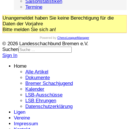
Saisonstatistiken
Termine
Unangemeldet haben Sie keine Berechtigung für die
Daten der Vorjahre
Bitte melden Sie sich an!
Powered by
ChessLeagueManager
© 2026 Landesschachbund Bremen e.V.
Suchen
Sign In
Home
Alle Artikel
Dokumente
Bremer Schachjugend
Kalender
LSB-Ausschüsse
LSB Ehrungen
Datenschutzerklärung
Ligen
Vereine
Impressum