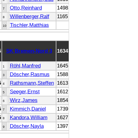
Otto,Reinhard
1498
7
Willenberger,Ralf
1165
8
Tischler,Matthias
10
5
SK Bremen-Nord 3
1634
Röhl,Manfred
1645
1
Döscher,Rasmus
1588
3
5
Rathsmann,Steffen
1613
4
Seeger,Ernst
1612
5
Wirz,James
1854
6
5
Kimmich,Daniel
1739
7
5
Kandora,William
1627
8
Döscher,Nayla
1397
9