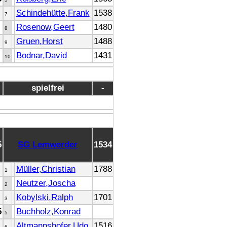
Schindehütte,Frank
1538
7
Rosenow,Geert
1480
8
Gruen,Horst
1488
9
Bodnar,David
1431
10
spielfrei
-
5
SG Lemwerder
1534
Müller,Christian
1788
1
Neutzer,Joscha
2
Kobylski,Ralph
1701
3
5
Buchholz,Konrad
5
Altmannshofer,Udo
1516
6