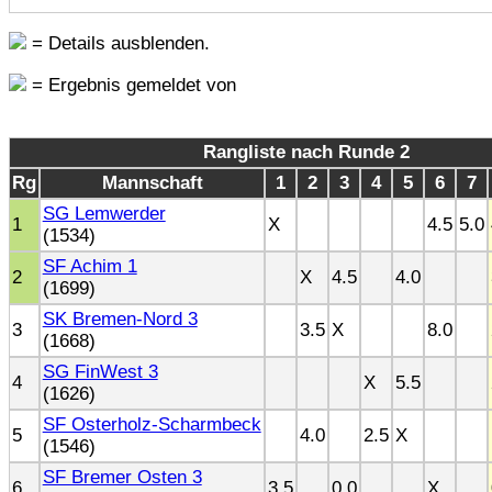
= Details ausblenden.
= Ergebnis gemeldet von
Rangliste nach Runde 2
Rg
Mannschaft
1
2
3
4
5
6
7
SG Lemwerder
1
X
4.5
5.0
(1534)
SF Achim 1
2
X
4.5
4.0
(1699)
SK Bremen-Nord 3
3
3.5
X
8.0
(1668)
SG FinWest 3
4
X
5.5
(1626)
SF Osterholz-Scharmbeck
5
4.0
2.5
X
(1546)
SF Bremer Osten 3
6
3.5
0.0
X