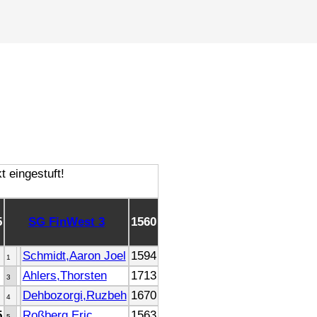
5
SG FinWest 3
1560
Schmidt,Aaron Joel
1594
1
Ahlers,Thorsten
1713
3
Dehbozorgi,Ruzbeh
1670
4
5
Roßberg,Eric
1563
5