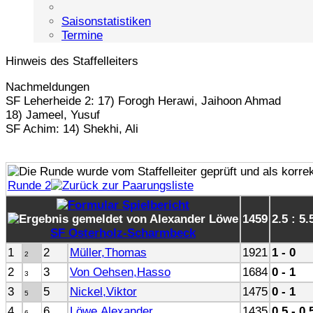
Saisonstatistiken
Termine
Hinweis des Staffelleiters
Nachmeldungen
SF Leherheide 2: 17) Forogh Herawi, Jaihoon Ahmad
18) Jameel, Yusuf
SF Achim: 14) Shekhi, Ali
Runde 2
1459
2.5 : 5.
SF Osterholz-Scharmbeck
1
2
Müller,Thomas
1921
1 - 0
2
2
3
Von Oehsen,Hasso
1684
0 - 1
3
3
5
Nickel,Viktor
1475
0 - 1
5
4
6
Löwe,Alexander
1435
0.5 - 0.
6