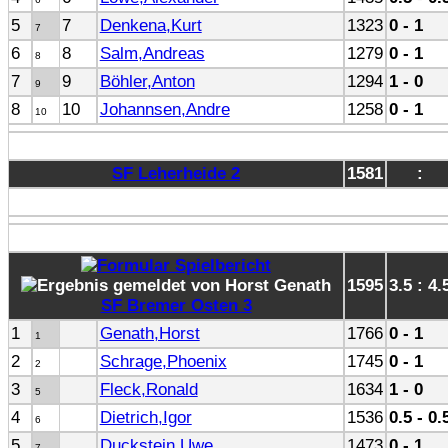
5
7
Denkena,Kurt
1323
0 - 1
7
6
8
Salm,Andreas
1279
0 - 1
8
7
9
Böhler,Anton
1294
1 - 0
9
8
10
Johannsen,Andre
1258
0 - 1
10
SF Leherheide 2
1581
:
1595
3.5 : 4.
SF Bremer Osten 3
1
Genath,Horst
1766
0 - 1
1
2
Schrage,Phoenix
1745
0 - 1
2
3
Fleck,Ronald
1634
1 - 0
5
4
Dietrich,Igor
1536
0.5 - 0.
6
5
Duckstein,Uwe
1473
0 - 1
7