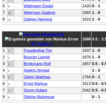
6
Wellmann,Ewald
1420
0 - 1
8
7
Milerman,Vladimir
1565
1 - 0
11
8
Oetken,Henning
1618
1 - 0
12
1699
4.5 : 3.
SF Achim 1
1
Freudenthal,Tim
1937
1 - 0
1
2
Bussler,Leonid
1678
1 - 0
2
3
Brinkmann,Rolf
1657
0.5 - 0.
3
4
Shekhi,Ahmed
1 - 0
4
5
Oehm,Matthias
1764
0 - 1
5
6
Ernst,Markus
1613
0.5 - 0.
6
7
Sturm,Hubert
1542
0.5 - 0.
7
8
Shikhe,Mahmoud
0 - 1
8