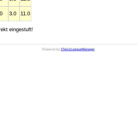
0
3.0
11.0
ekt eingestuft!
Powered by
ChessLeagueManager