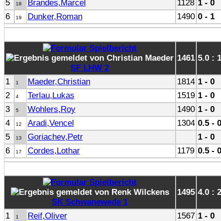
5
Brandes,Marcel
1128
1 - 0
18
6
Dunker,Roman
1490
0 - 1
19
1461
5.0 : 
SF LHW 2
1
Maeder,Christian
1814
1 - 0
1
2
Terlau,Lukas
1519
1 - 0
4
3
Wohlers,Roy
1490
1 - 0
5
4
Aradi,Vencel
1304
0.5 - 
12
5
Goriachev,Petr
1 - 0
13
6
Cordes,Lothar
1179
0.5 - 
17
1495
4.0 : 
SK Schwanewede 1
1
Reif,Oliver
1567
1 - 0
1