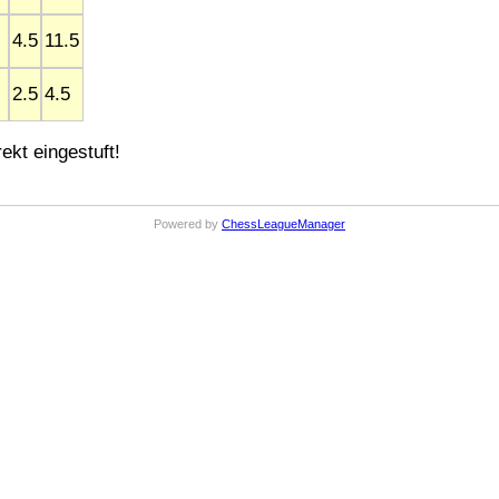
4.5
11.5
2.5
4.5
ekt eingestuft!
Powered by
ChessLeagueManager