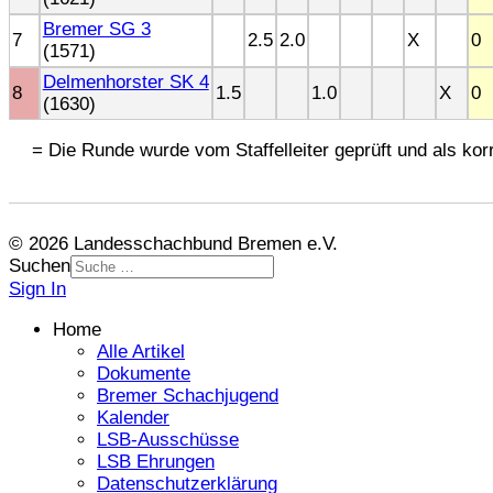
Bremer SG 3
7
2.5
2.0
X
0
(1571)
Delmenhorster SK 4
8
1.5
1.0
X
0
(1630)
= Die Runde wurde vom Staffelleiter geprüft und als korr
© 2026 Landesschachbund Bremen e.V.
Suchen
Sign In
Home
Alle Artikel
Dokumente
Bremer Schachjugend
Kalender
LSB-Ausschüsse
LSB Ehrungen
Datenschutzerklärung