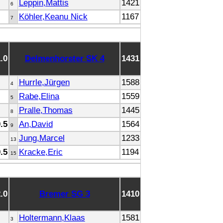
Leppin,Mattis
1421
6
Köhler,Keanu Nick
1167
7
1.0
Delmenhorster SK 4
1431
Hurrle,Jürgen
1588
4
Rabe,Elina
1559
5
Pralle,Thomas
1445
8
0.5
An,David
1564
9
Jung,Marcel
1233
13
0.5
Kracke,Eric
1194
15
2.0
Bremer SG 3
1410
Holtermann,Klaas
1581
3