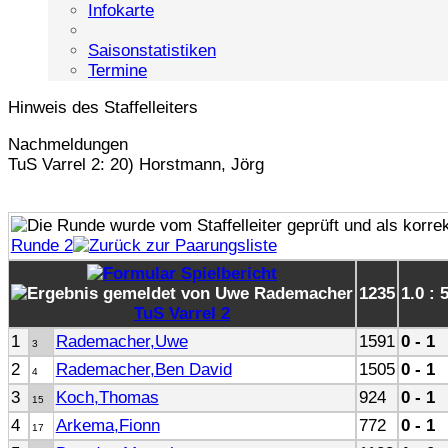
Infokarte
Saisonstatistiken
Termine
Hinweis des Staffelleiters
Nachmeldungen
TuS Varrel 2: 20) Horstmann, Jörg
Runde 2
1235
1.0 : 
TuS Varrel 2
1
Rademacher,Uwe
1591
0 - 1
3
2
Rademacher,Ben David
1505
0 - 1
4
3
Koch,Thomas
924
0 - 1
15
4
Arkema,Fionn
772
0 - 1
17