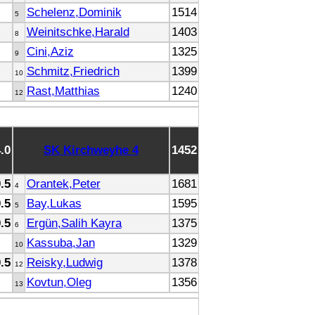
Schelenz,Dominik
1514
5
Weinitschke,Harald
1403
8
Cini,Aziz
1325
9
Schmitz,Friedrich
1399
10
Rast,Matthias
1240
12
4.0
SK Kirchweyhe 4
1452
0.5
Orantek,Peter
1681
4
0.5
Bay,Lukas
1595
5
0.5
Ergün,Salih Kayra
1375
6
Kassuba,Jan
1329
10
0.5
Reisky,Ludwig
1378
12
Kovtun,Oleg
1356
13