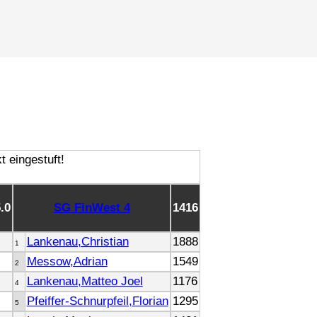
5.0
SG FinWest 4
1416
Lankenau,Christian
1888
1
Messow,Adrian
1549
2
Lankenau,Matteo Joel
1176
4
Pfeiffer-Schnurpfeil,Florian
1295
5