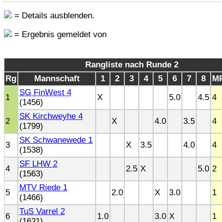
= Details ausblenden.
= Ergebnis gemeldet von
Rangliste nach Runde 2
Rg
Mannschaft
1
2
3
4
5
6
7
8
M
SG FinWest 4
1
X
5.0
4.5
4
(1456)
SK Kirchweyhe 4
2
X
4.0
3.5
4
(1799)
SK Schwanewede 1
3
X
3.5
4.0
4
(1538)
SF LHW 2
4
2.5
X
5.0
2
(1563)
MTV Riede 1
5
2.0
X
3.0
1
(1466)
TuS Varrel 2
6
1.0
3.0
X
1
(1621)