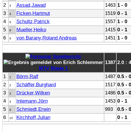
2
Assad,Jawad
1463
1 - 0
3
3
Ficken,Hartmut
1519
0 - 1
4
4
Schultz,Patrick
1557
1 - 0
6
5
Mueller,Heiko
1415
0 - 1
8
6
von Barany,Roland Andreas
1451
1 - 0
9
1387
2.0 : 
MTV Riede 1
1
Börm,Ralf
1487
0.5 - 
1
2
Schäffer,Burghard
1517
0.5 - 
2
3
Drücker,Wilken
1486
0.5 - 
3
4
Intemann,Jörn
1453
0 - 1
4
5
Schmiedt,Erwin
993
0.5 - 
9
6
Kirchhoff,Julian
0 - 1
10