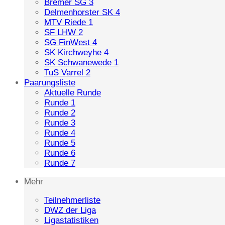
Bremer SG 3
Delmenhorster SK 4
MTV Riede 1
SF LHW 2
SG FinWest 4
SK Kirchweyhe 4
SK Schwanewede 1
TuS Varrel 2
Paarungsliste
Aktuelle Runde
Runde 1
Runde 2
Runde 3
Runde 4
Runde 5
Runde 6
Runde 7
Mehr
Teilnehmerliste
DWZ der Liga
Ligastatistiken