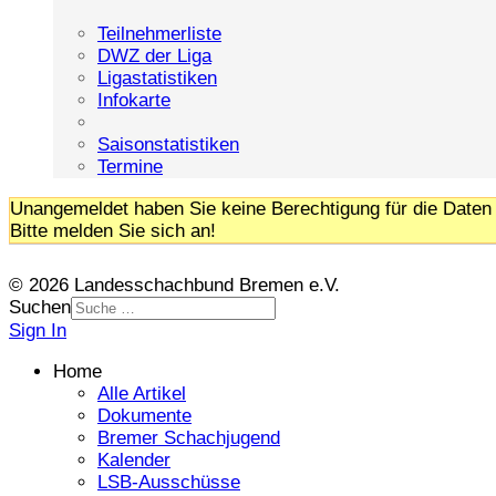
Teilnehmerliste
DWZ der Liga
Ligastatistiken
Infokarte
Saisonstatistiken
Termine
Unangemeldet haben Sie keine Berechtigung für die Daten 
Bitte melden Sie sich an!
© 2026 Landesschachbund Bremen e.V.
Suchen
Sign In
Home
Alle Artikel
Dokumente
Bremer Schachjugend
Kalender
LSB-Ausschüsse