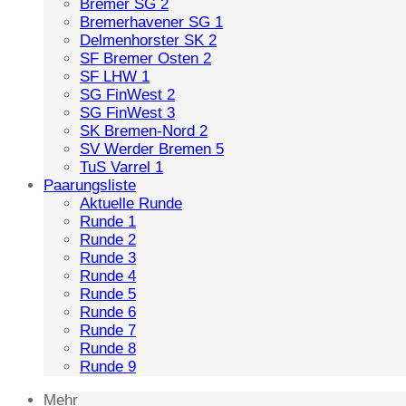
Bremer SG 2
Bremerhavener SG 1
Delmenhorster SK 2
SF Bremer Osten 2
SF LHW 1
SG FinWest 2
SG FinWest 3
SK Bremen-Nord 2
SV Werder Bremen 5
TuS Varrel 1
Paarungsliste
Aktuelle Runde
Runde 1
Runde 2
Runde 3
Runde 4
Runde 5
Runde 6
Runde 7
Runde 8
Runde 9
Mehr