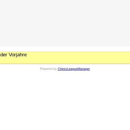
der Vorjahre
Powered by
ChessLeagueManager