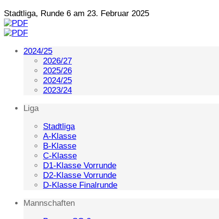
Stadtliga, Runde 6 am 23. Februar 2025
2024/25
2026/27
2025/26
2024/25
2023/24
Liga
Stadtliga
A-Klasse
B-Klasse
C-Klasse
D1-Klasse Vorrunde
D2-Klasse Vorrunde
D-Klasse Finalrunde
Mannschaften