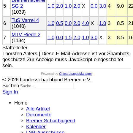
Bremerhavener
5
SG 2
1.0
2.0
1.0
2.0
X
0.0
3.0
4
9.0
22
(1039)
TuS Varrel 4
6
1.0
0.5
0.0
2.0
4.0
X
1.0
3
8.5
21
(1040)
MTV Riede 2
7
1.0
0.0
1.5
2.0
1.0
3.0
X
3
8.5
16
(1134)
Staffelleiter
Thorsten Ahlers |
Diese E-Mail-Adresse ist vor Spambots
geschützt! Zur Anzeige muss JavaScript eingeschaltet
sein.
Powered by
ChessLeagueManager
© 2026 Landesschachbund Bremen e.V.
Suchen
Sign In
Home
Alle Artikel
Dokumente
Bremer Schachjugend
Kalender
LSB-Ausschüsse