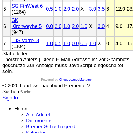
SG FinWest 6
5
0.5
1.0
2.0
2.0
X
3.0
3.5
6
12.0
28
(1264)
SK
6
Kirchweyhe 5
0.0
2.0
1.0
2.0
1.0
X
3.0
4
9.0
17
(947)
TuS Varrel 3
7
1.0
0.5
1.0
0.0
0.5
1.0
X
0
4.0
15
(1104)
Staffelleiter
Thorsten Ahlers |
Diese E-Mail-Adresse ist vor Spambots
geschützt! Zur Anzeige muss JavaScript eingeschaltet
sein.
Powered by
ChessLeagueManager
© 2026 Landesschachbund Bremen e.V.
Suchen
Sign In
Home
Alle Artikel
Dokumente
Bremer Schachjugend
Kalender