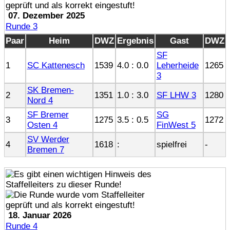
07. Dezember 2025
Runde 3
Paar
Heim
DWZ
Ergebnis
Gast
DWZ
SF
1
SC Kattenesch
1539
4.0 : 0.0
Leherheide
1265
3
SK Bremen-
2
1351
1.0 : 3.0
SF LHW 3
1280
Nord 4
SF Bremer
SG
3
1275
3.5 : 0.5
1272
Osten 4
FinWest 5
SV Werder
4
1618
:
spielfrei
-
Bremen 7
18. Januar 2026
Runde 4