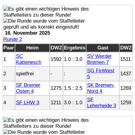
16. November 2025
Runde 2
Paar
Heim
DWZ
Ergebnis
Gast
DWZ
SC
SV Werder
1
1592
1.0 : 3.0
1511
Kattenesch
Bremen 7
SG FinWest
2
spielfrei
-
:
1437
5
SF Bremer
SK Bremen-
3
1275
1.5 : 2.5
1269
Osten 4
Nord 4
SF
4
SF LHW 3
1211
3.0 : 1.0
1259
Leherheide 3