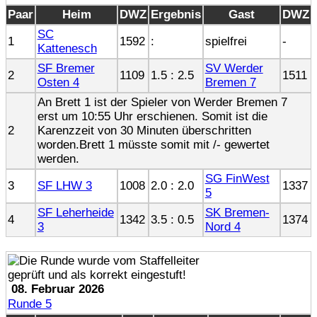
Paar
Heim
DWZ
Ergebnis
Gast
DWZ
SC
1
1592
:
spielfrei
-
Kattenesch
SF Bremer
SV Werder
2
1109
1.5 : 2.5
1511
Osten 4
Bremen 7
An Brett 1 ist der Spieler von Werder Bremen 7
erst um 10:55 Uhr erschienen. Somit ist die
2
Karenzzeit von 30 Minuten überschritten
worden.Brett 1 müsste somit mit /- gewertet
werden.
SG FinWest
3
SF LHW 3
1008
2.0 : 2.0
1337
5
SF Leherheide
SK Bremen-
4
1342
3.5 : 0.5
1374
3
Nord 4
08. Februar 2026
Runde 5