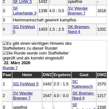
2
SF LHW 3
1432
:
spielfrei
-
SF
SV Werder
3
1338
4.0 : 0.0
1618
Leherheide 3
Bremen 7
3
Heimmannschaft gewinnt kampflos
SG FinWest
SK Bremen-
4
1403
1.5 : 2.5
1202
5
Nord 4
22. März 2026
Runde 7
Paar
Heim
DWZ
Ergebnis
Gast
DWZ
SC
1
SG FinWest 5
1442
2.5 : 1.5
1570
Kattenesch
SV Werder
SK Bremen-
2
1547
4.0 : 0.0
1217
Bremen 7
Nord 4
SF
3
spielfrei
-
:
1338