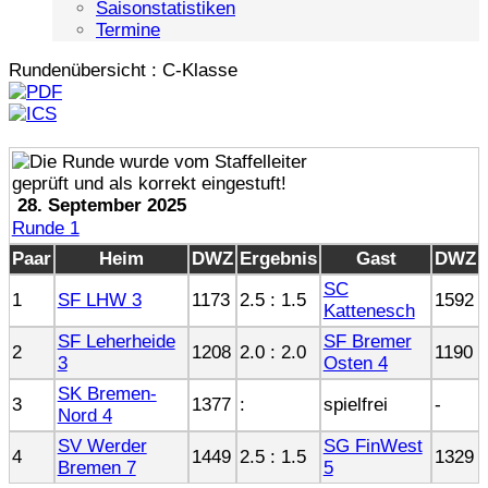
Saisonstatistiken
Termine
Rundenübersicht : C-Klasse
28. September 2025
Runde 1
Paar
Heim
DWZ
Ergebnis
Gast
DWZ
SC
1
SF LHW 3
1173
2.5 : 1.5
1592
Kattenesch
SF Leherheide
SF Bremer
2
1208
2.0 : 2.0
1190
3
Osten 4
SK Bremen-
3
1377
:
spielfrei
-
Nord 4
SV Werder
SG FinWest
4
1449
2.5 : 1.5
1329
Bremen 7
5