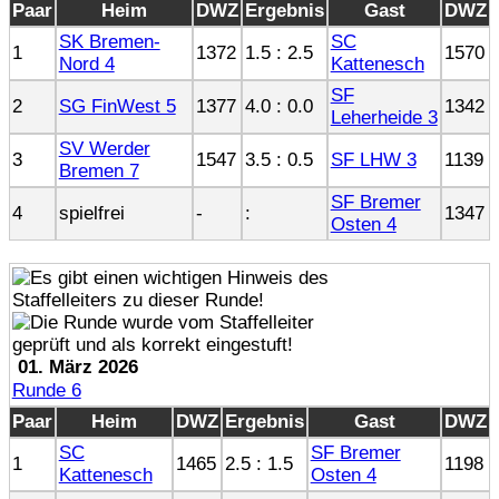
Paar
Heim
DWZ
Ergebnis
Gast
DWZ
SK Bremen-
SC
1
1372
1.5 : 2.5
1570
Nord 4
Kattenesch
SF
2
SG FinWest 5
1377
4.0 : 0.0
1342
Leherheide 3
SV Werder
3
1547
3.5 : 0.5
SF LHW 3
1139
Bremen 7
SF Bremer
4
spielfrei
-
:
1347
Osten 4
01. März 2026
Runde 6
Paar
Heim
DWZ
Ergebnis
Gast
DWZ
SC
SF Bremer
1
1465
2.5 : 1.5
1198
Kattenesch
Osten 4