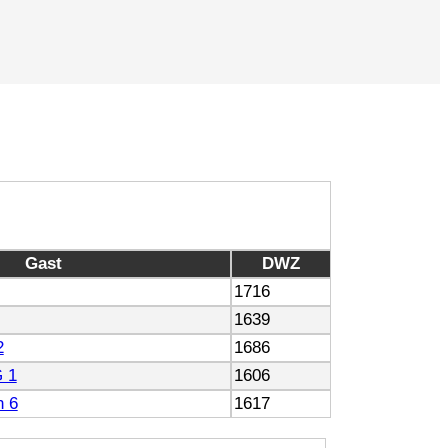
Gast
DWZ
1716
1639
2
1686
 1
1606
n 6
1617