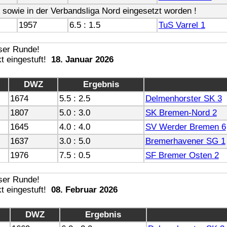
 , sowie in der Verbandsliga Nord eingesetzt worden !
1957
6.5 : 1.5
TuS Varrel 1
18. Januar 2026
DWZ
Ergebnis
1674
5.5 : 2.5
Delmenhorster SK 3
1807
5.0 : 3.0
SK Bremen-Nord 2
1645
4.0 : 4.0
SV Werder Bremen 6
1637
3.0 : 5.0
Bremerhavener SG 1
1976
7.5 : 0.5
SF Bremer Osten 2
08. Februar 2026
DWZ
Ergebnis