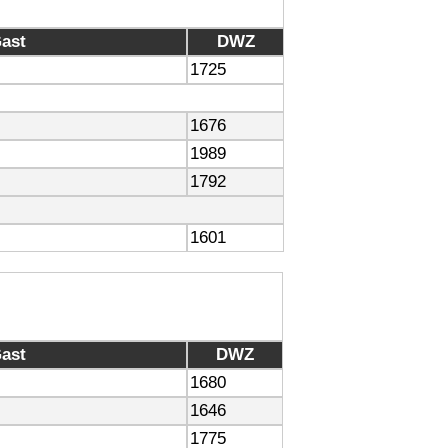
ast
DWZ
1725
1676
1989
1792
1601
ast
DWZ
1680
1646
1775