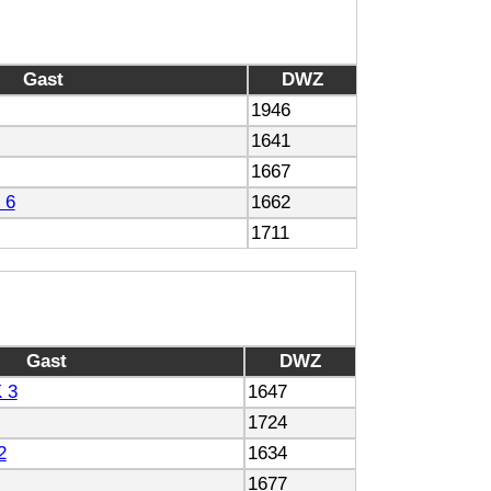
Gast
DWZ
1946
1641
1667
 6
1662
1711
Gast
DWZ
 3
1647
1724
2
1634
1677