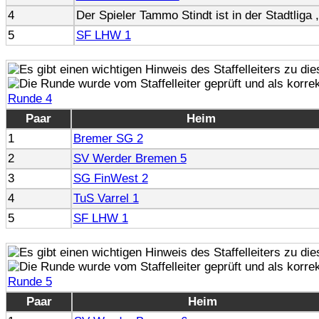
4
Der Spieler Tammo Stindt ist in der Stadtliga
5
SF LHW 1
Runde 4
Paar
Heim
1
Bremer SG 2
2
SV Werder Bremen 5
3
SG FinWest 2
4
TuS Varrel 1
5
SF LHW 1
Runde 5
Paar
Heim