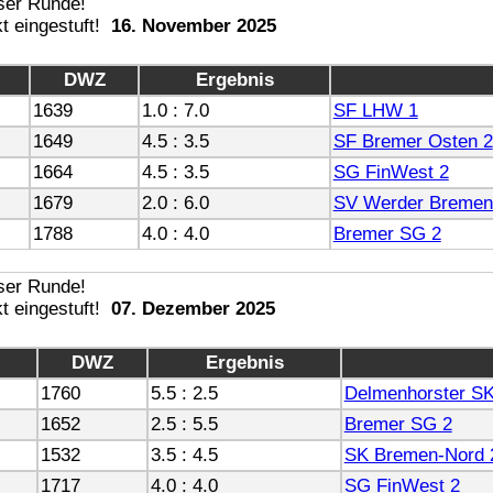
16. November 2025
DWZ
Ergebnis
1639
1.0 : 7.0
SF LHW 1
1649
4.5 : 3.5
SF Bremer Osten 2
1664
4.5 : 3.5
SG FinWest 2
1679
2.0 : 6.0
SV Werder Bremen
1788
4.0 : 4.0
Bremer SG 2
07. Dezember 2025
DWZ
Ergebnis
1760
5.5 : 2.5
Delmenhorster SK
1652
2.5 : 5.5
Bremer SG 2
1532
3.5 : 4.5
SK Bremen-Nord 
1717
4.0 : 4.0
SG FinWest 2