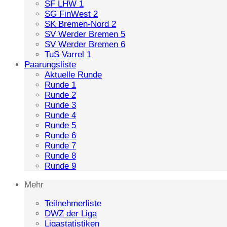
SF LHW 1
SG FinWest 2
SK Bremen-Nord 2
SV Werder Bremen 5
SV Werder Bremen 6
TuS Varrel 1
Paarungsliste
Aktuelle Runde
Runde 1
Runde 2
Runde 3
Runde 4
Runde 5
Runde 6
Runde 7
Runde 8
Runde 9
Mehr
Teilnehmerliste
DWZ der Liga
Ligastatistiken