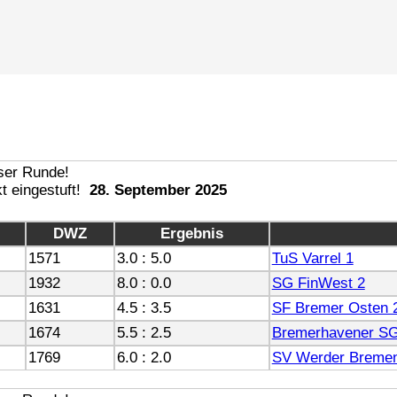
28. September 2025
DWZ
Ergebnis
1571
3.0 : 5.0
TuS Varrel 1
1932
8.0 : 0.0
SG FinWest 2
1631
4.5 : 3.5
SF Bremer Osten 
1674
5.5 : 2.5
Bremerhavener SG
1769
6.0 : 2.0
SV Werder Breme