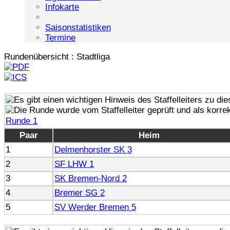
Infokarte
Saisonstatistiken
Termine
Rundenübersicht : Stadtliga
Runde 1
Paar
Heim
1
Delmenhorster SK 3
2
SF LHW 1
3
SK Bremen-Nord 2
4
Bremer SG 2
5
SV Werder Bremen 5