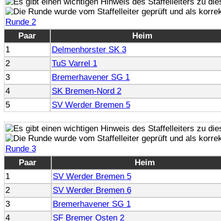
Runde 2
Paar
Heim
1
Delmenhorster SK 3
2
TuS Varrel 1
3
Bremerhavener SG 1
4
SK Bremen-Nord 2
5
SV Werder Bremen 5
Runde 3
Paar
Heim
1
SV Werder Bremen 5
2
SV Werder Bremen 6
3
Bremerhavener SG 1
4
SF Bremer Osten 2