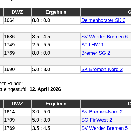
DWZ
Ergebnis
G
1664
8.0 : 0.0
Delmenhorster SK 3
1686
3.5 : 4.5
SV Werder Bremen 6
1749
2.5 : 5.5
SF LHW 1
1769
8.0 : 0.0
Bremer SG 2
1690
5.0 : 3.0
SK Bremen-Nord 2
12. April 2026
DWZ
Ergebnis
G
1614
3.0 : 5.0
SK Bremen-Nord 2
1709
5.0 : 3.0
SG FinWest 2
1769
3.5 : 4.5
SV Werder Bremen 5