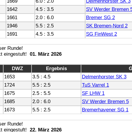
1669
6.0 : 2.0
Delmenhorster SK 3
1642
4.5 : 3.5
SV Werder Bremen 
1661
2.0 : 6.0
Bremer SG 2
1946
5.5 : 2.5
SK Bremen-Nord 2
1691
4.5 : 3.5
SG FinWest 2
01. März 2026
DWZ
Ergebnis
G
1653
3.5 : 4.5
Delmenhorster SK 3
1724
5.5 : 2.5
TuS Varrel 1
1675
2.5 : 5.5
SF LHW 1
1685
2.0 : 6.0
SV Werder Bremen 5
1673
5.5 : 2.5
Bremerhavener SG 1
22. März 2026