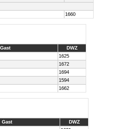
1660
Gast
DWZ
1625
1672
1694
1594
1662
Gast
DWZ