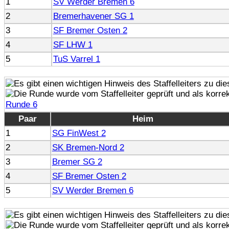
1
SV Werder Bremen 6
2
Bremerhavener SG 1
3
SF Bremer Osten 2
4
SF LHW 1
5
TuS Varrel 1
Runde 6
Paar
Heim
1
SG FinWest 2
2
SK Bremen-Nord 2
3
Bremer SG 2
4
SF Bremer Osten 2
5
SV Werder Bremen 6