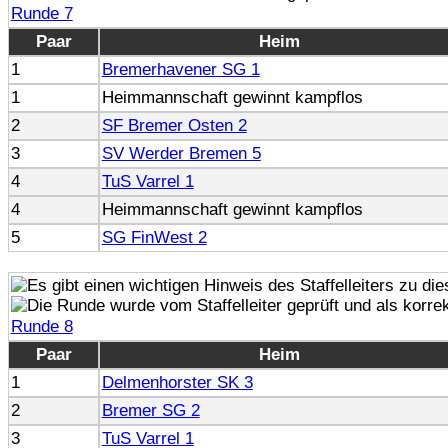
Runde 7
Paar
Heim
1
Bremerhavener SG 1
1
Heimmannschaft gewinnt kampflos
2
SF Bremer Osten 2
3
SV Werder Bremen 5
4
TuS Varrel 1
4
Heimmannschaft gewinnt kampflos
5
SG FinWest 2
Runde 8
Paar
Heim
1
Delmenhorster SK 3
2
Bremer SG 2
3
TuS Varrel 1