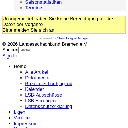
Saisonstatistiken
Termine
Unangemeldet haben Sie keine Berechtigung für die
Daten der Vorjahre
Bitte melden Sie sich an!
Powered by
ChessLeagueManager
© 2026 Landesschachbund Bremen e.V.
Suchen
Sign In
Home
Alle Artikel
Dokumente
Bremer Schachjugend
Kalender
LSB-Ausschüsse
LSB Ehrungen
Datenschutzerklärung
Ligen
Vereine
Impressum