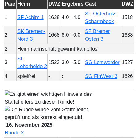
Paar
Heim
DWZ
Ergebnis
Gast
DWZ
SF Osterholz-
1
SF Achim 1
1638
4.0 : 4.0
1518
Scharmbeck
SK Bremen-
SF Bremer
2
1668
8.0 : 0.0
1638
Nord 3
Osten 3
2
Heimmannschaft gewinnt kampflos
SF
3
1523
3.0 : 5.0
SG Lemwerder
1527
Leherheide 2
4
spielfrei
-
:
SG FinWest 3
1626
16. November 2025
Runde 2