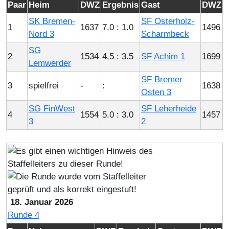
Paar
Heim
DWZ
Ergebnis
Gast
DWZ
SK Bremen-
SF Osterholz-
1
1637
7.0 : 1.0
1496
Nord 3
Scharmbeck
SG
2
1534
4.5 : 3.5
SF Achim 1
1699
Lemwerder
SF Bremer
3
spielfrei
-
:
1638
Osten 3
SG FinWest
SF Leherheide
4
1554
5.0 : 3.0
1457
3
2
18. Januar 2026
Runde 4