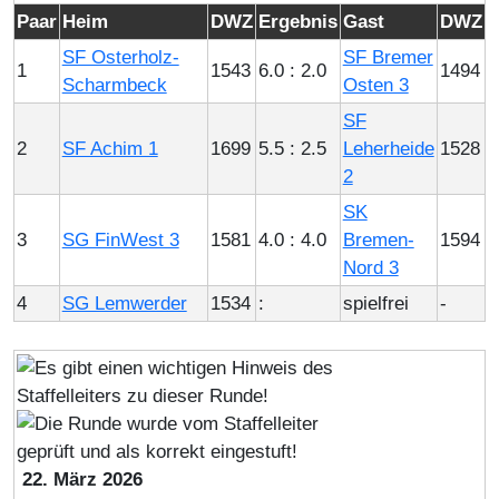
Paar
Heim
DWZ
Ergebnis
Gast
DWZ
SF Osterholz-
SF Bremer
1
1543
6.0 : 2.0
1494
Scharmbeck
Osten 3
SF
2
SF Achim 1
1699
5.5 : 2.5
Leherheide
1528
2
SK
3
SG FinWest 3
1581
4.0 : 4.0
Bremen-
1594
Nord 3
4
SG Lemwerder
1534
:
spielfrei
-
22. März 2026