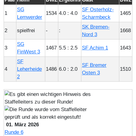
SG
SF Osterholz-
1
1534
4.0 : 4.0
1465
Lemwerder
Scharmbeck
SK Bremen-
2
spielfrei
-
:
1668
Nord 3
SG
3
1467
5.5 : 2.5
SF Achim 1
1643
FinWest 3
SF
SF Bremer
4
Leherheide
1486
6.0 : 2.0
1510
Osten 3
2
01. März 2026
Runde 6