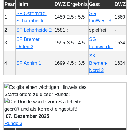
Paar
Heim
DWZ
Ergebnis
Gast
DWZ
SF Osterholz-
SG
1
1459
2.5 : 5.5
1560
Scharmbeck
FinWest 3
2
SF Leherheide 2
1581
:
spielfrei
-
SF Bremer
SG
3
1595
3.5 : 4.5
1534
Osten 3
Lemwerder
SK
4
SF Achim 1
1699
4.5 : 3.5
Bremen-
1634
Nord 3
07. Dezember 2025
Runde 3