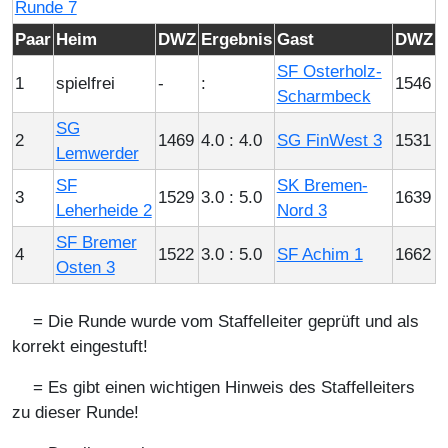
Runde 7
Paar
Heim
DWZ
Ergebnis
Gast
DWZ
SF Osterholz-
1
spielfrei
-
:
1546
Scharmbeck
SG
2
1469
4.0 : 4.0
SG FinWest 3
1531
Lemwerder
SF
SK Bremen-
3
1529
3.0 : 5.0
1639
Leherheide 2
Nord 3
SF Bremer
4
1522
3.0 : 5.0
SF Achim 1
1662
Osten 3
= Die Runde wurde vom Staffelleiter geprüft und als
korrekt eingestuft!
= Es gibt einen wichtigen Hinweis des Staffelleiters
zu dieser Runde!