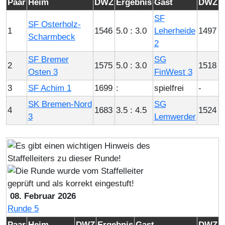
Paar
Heim
DWZ
Ergebnis
Gast
DWZ
SF
SF Osterholz-
1
1546
5.0 : 3.0
Leherheide
1497
Scharmbeck
2
SF Bremer
SG
2
1575
5.0 : 3.0
1518
Osten 3
FinWest 3
3
SF Achim 1
1699
:
spielfrei
-
SK Bremen-Nord
SG
4
1683
3.5 : 4.5
1524
3
Lemwerder
08. Februar 2026
Runde 5
Paar
Heim
DWZ
Ergebnis
Gast
DWZ