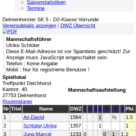
Saisonstatistiken
Termine
Delmenhorster SK 5 - D2-Klasse Vorrunde
Vereinsdetails anzeigen
|
DWZ Übersicht
Mannschaftsführer
Ulrike Schlüter
Diese E-Mail-Adresse ist vor Spambots geschützt! Zur
Anzeige muss JavaScript eingeschaltet sein.
Telefon : Keine Angabe
Mobil : Nur für registrierte Benutzer !
Spiellokal
Treffpunkt Deichhorst
Kantstr. 40
Mannschaftsaufstellung
27753 Delmenhorst
Routenplaner
Nr
Titel
Name
DWZ
1
2
3
4
5
6
7
Pkt.
1
An,David
1564
1
½
1.5
2
Schlüter,Ulrike
1357
1
1
3
Jung,Marcel
1233
0
0
1
1
2