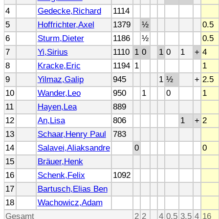
4
Gedecke,Richard
1114
5
Hoffrichter,Axel
1379
½
0.5
6
Sturm,Dieter
1186
½
0.5
7
Yi,Sirius
1110
1
0
1
0
1
+
4
8
Kracke,Eric
1194
1
1
9
Yilmaz,Galip
945
1
½
+
2.5
10
Wander,Leo
950
1
0
1
11
Hayen,Lea
889
12
An,Lisa
806
1
+
2
13
Schaar,Henry Paul
783
14
Salavei,Aliaksandre
0
0
15
Bräuer,Henk
16
Schenk,Felix
1092
17
Bartusch,Elias Ben
18
Wachowicz,Adam
Gesamt
2
2
4
0.5
3.5
4
16