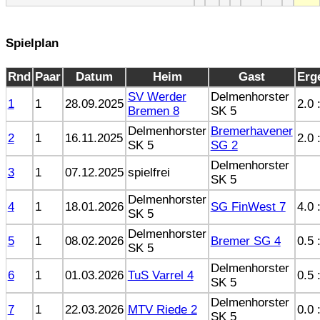
Spielplan
Rnd
Paar
Datum
Heim
Gast
Erg
SV Werder
Delmenhorster
1
1
28.09.2025
2.0 
Bremen 8
SK 5
Delmenhorster
Bremerhavener
2
1
16.11.2025
2.0 
SK 5
SG 2
Delmenhorster
3
1
07.12.2025
spielfrei
SK 5
Delmenhorster
4
1
18.01.2026
SG FinWest 7
4.0 
SK 5
Delmenhorster
5
1
08.02.2026
Bremer SG 4
0.5 
SK 5
Delmenhorster
6
1
01.03.2026
TuS Varrel 4
0.5 
SK 5
Delmenhorster
7
1
22.03.2026
MTV Riede 2
0.0 
SK 5