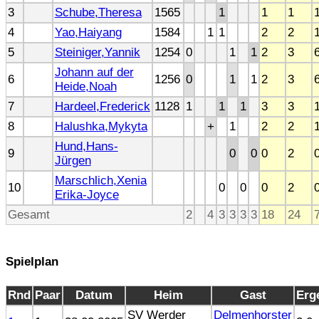
3
Schube,Theresa
1565
1
1
1
4
Yao,Haiyang
1584
1
1
2
2
5
Steiniger,Yannik
1254
0
1
1
2
3
Johann auf der
6
1256
0
1
1
2
3
Heide,Noah
7
Hardeel,Frederick
1128
1
1
1
3
3
8
Halushka,Mykyta
+
1
2
2
Hund,Hans-
9
0
0
0
2
Jürgen
Marschlich,Xenia
10
0
0
0
2
Erika-Joyce
Gesamt
2
4
3
3
3
3
18
24
Spielplan
Rnd
Paar
Datum
Heim
Gast
Erg
SV Werder
Delmenhorster