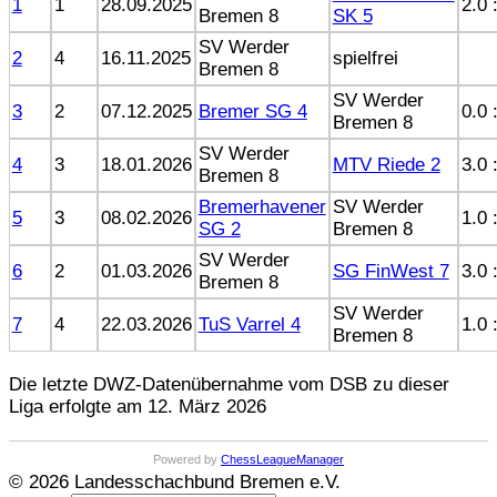
1
1
28.09.2025
2.0 
Bremen 8
SK 5
SV Werder
2
4
16.11.2025
spielfrei
Bremen 8
SV Werder
3
2
07.12.2025
Bremer SG 4
0.0 
Bremen 8
SV Werder
4
3
18.01.2026
MTV Riede 2
3.0 
Bremen 8
Bremerhavener
SV Werder
5
3
08.02.2026
1.0 
SG 2
Bremen 8
SV Werder
6
2
01.03.2026
SG FinWest 7
3.0 
Bremen 8
SV Werder
7
4
22.03.2026
TuS Varrel 4
1.0 
Bremen 8
Die letzte DWZ-Datenübernahme vom DSB zu dieser
Liga erfolgte am 12. März 2026
Powered by
ChessLeagueManager
© 2026 Landesschachbund Bremen e.V.