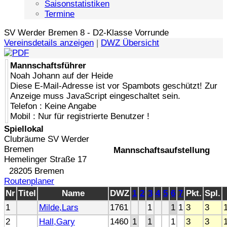
Saisonstatistiken
Termine
SV Werder Bremen 8 - D2-Klasse Vorrunde
Vereinsdetails anzeigen
|
DWZ Übersicht
Mannschaftsführer
Noah Johann auf der Heide
Diese E-Mail-Adresse ist vor Spambots geschützt! Zur
Anzeige muss JavaScript eingeschaltet sein.
Telefon : Keine Angabe
Mobil : Nur für registrierte Benutzer !
Spiellokal
Clubräume SV Werder
Bremen
Mannschaftsaufstellung
Hemelinger Straße 17
28205 Bremen
Routenplaner
Nr
Titel
Name
DWZ
1
2
3
4
5
6
7
Pkt.
Spl.
1
Milde,Lars
1761
1
1
1
3
3
2
Hall,Gary
1460
1
1
1
3
3