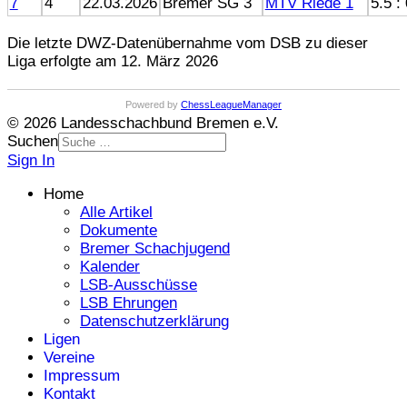
7
4
22.03.2026
Bremer SG 3
MTV Riede 1
5.5 :
Die letzte DWZ-Datenübernahme vom DSB zu dieser
Liga erfolgte am 12. März 2026
Powered by
ChessLeagueManager
© 2026 Landesschachbund Bremen e.V.
Suchen
Sign In
Home
Alle Artikel
Dokumente
Bremer Schachjugend
Kalender
LSB-Ausschüsse
LSB Ehrungen
Datenschutzerklärung
Ligen
Vereine
Impressum
Kontakt