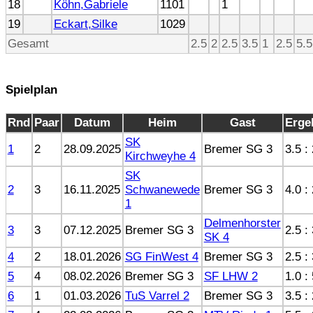
18
Köhn,Gabriele
1101
1
19
Eckart,Silke
1029
Gesamt
2.5
2
2.5
3.5
1
2.5
5.5
Spielplan
Rnd
Paar
Datum
Heim
Gast
Erge
SK
1
2
28.09.2025
Bremer SG 3
3.5 :
Kirchweyhe 4
SK
2
3
16.11.2025
Schwanewede
Bremer SG 3
4.0 :
1
Delmenhorster
3
3
07.12.2025
Bremer SG 3
2.5 :
SK 4
4
2
18.01.2026
SG FinWest 4
Bremer SG 3
2.5 :
5
4
08.02.2026
Bremer SG 3
SF LHW 2
1.0 :
6
1
01.03.2026
TuS Varrel 2
Bremer SG 3
3.5 :