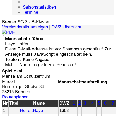
Saisonstatistiken
Termine
Bremer SG 3 - B-Klasse
Vereinsdetails anzeigen
|
DWZ Übersicht
Mannschaftsführer
Hayo Hoffer
Diese E-Mail-Adresse ist vor Spambots geschützt! Zur
Anzeige muss JavaScript eingeschaltet sein.
Telefon : Keine Angabe
Mobil : Nur für registrierte Benutzer !
Spiellokal
Mensa am Schulzentrum
Findorff
Mannschaftsaufstellung
Nürnberger Straße 34
28215 Bremen
Routenplaner
Nr
Titel
Name
DWZ
1
2
3
4
5
6
7
1
Hoffer,Hayo
1663