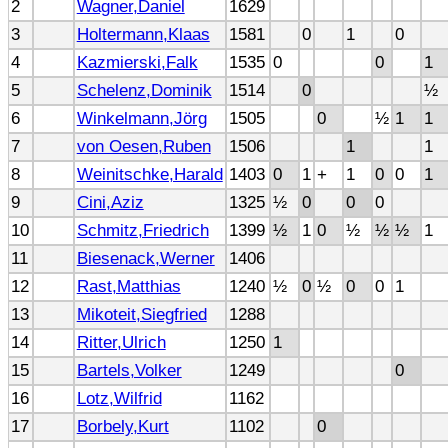
2
Wagner,Daniel
1629
3
Holtermann,Klaas
1581
0
1
0
4
Kazmierski,Falk
1535
0
0
1
5
Schelenz,Dominik
1514
0
½
6
Winkelmann,Jörg
1505
0
½
1
1
7
von Oesen,Ruben
1506
1
1
8
Weinitschke,Harald
1403
0
1
+
1
0
0
1
9
Cini,Aziz
1325
½
0
0
0
10
Schmitz,Friedrich
1399
½
1
0
½
½
½
1
11
Biesenack,Werner
1406
12
Rast,Matthias
1240
½
0
½
0
0
1
13
Mikoteit,Siegfried
1288
14
Ritter,Ulrich
1250
1
15
Bartels,Volker
1249
0
16
Lotz,Wilfrid
1162
17
Borbely,Kurt
1102
0