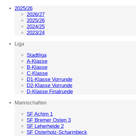
2025/26
2026/27
2025/26
2024/25
2023/24
Liga
Stadtliga
A-Klasse
B-Klasse
C-Klasse
D1-Klasse Vorrunde
D2-Klasse Vorrunde
D-Klasse Finalrunde
Mannschaften
SF Achim 1
SF Bremer Osten 3
SF Leherheide 2
SF Osterholz-Scharmbeck