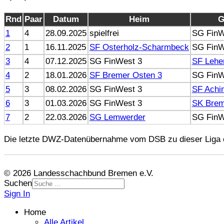
Rnd
Paar
Datum
Heim
G
1
4
28.09.2025
spielfrei
SG FinW
2
1
16.11.2025
SF Osterholz-Scharmbeck
SG FinW
3
4
07.12.2025
SG FinWest 3
SF Lehe
4
2
18.01.2026
SF Bremer Osten 3
SG FinW
5
3
08.02.2026
SG FinWest 3
SF Achi
6
3
01.03.2026
SG FinWest 3
SK Brem
7
2
22.03.2026
SG Lemwerder
SG FinW
Die letzte DWZ-Datenübernahme vom DSB zu dieser Liga e
© 2026 Landesschachbund Bremen e.V.
Suchen
Sign In
Home
Alle Artikel