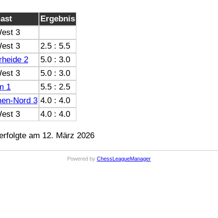
ast
Ergebnis
est 3
est 3
2.5 : 5.5
rheide 2
5.0 : 3.0
est 3
5.0 : 3.0
m 1
5.5 : 2.5
en-Nord 3
4.0 : 4.0
est 3
4.0 : 4.0
rfolgte am 12. März 2026
Powered by
ChessLeagueManager