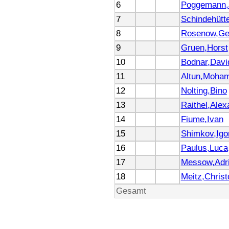
6
Poggemann,J
7
Schindehütt
8
Rosenow,Ge
9
Gruen,Horst
10
Bodnar,Davi
11
Altun,Moha
12
Nolting,Bino
13
Raithel,Alex
14
Fiume,Ivan
15
Shimkov,Igo
16
Paulus,Luca
17
Messow,Adr
18
Meitz,Chris
Gesamt