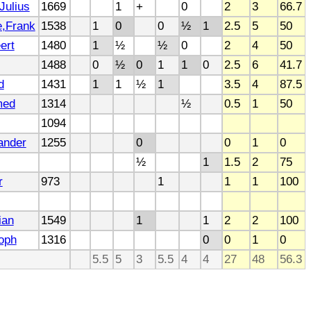
ulius
1669
1
+
0
2
3
66.7
e,Frank
1538
1
0
0
½
1
2.5
5
50
ert
1480
1
½
½
0
2
4
50
1488
0
½
0
1
1
0
2.5
6
41.7
d
1431
1
1
½
1
3.5
4
87.5
med
1314
½
0.5
1
50
1094
ander
1255
0
0
1
0
½
1
1.5
2
75
r
973
1
1
1
100
ian
1549
1
1
2
2
100
toph
1316
0
0
1
0
5.5
5
3
5.5
4
4
27
48
56.3