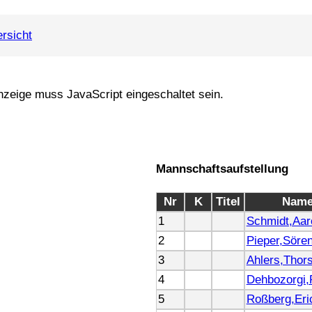
rsicht
nzeige muss JavaScript eingeschaltet sein.
Mannschaftsaufstellung
Nr
K
Titel
Nam
1
Schmidt,Aar
2
Pieper,Söre
3
Ahlers,Thor
4
Dehbozorgi
5
Roßberg,Eri