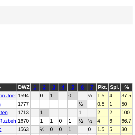
e
DWZ
1
2
3
4
5
6
7
Pkt.
Spl.
%
on Joel
1594
0
1
0
½
1.5
4
37.5
n
1777
½
0.5
1
50
sten
1713
1
1
2
2
100
,Ruzbeh
1670
1
1
0
1
½
½
4
6
66.7
c
1563
½
0
0
1
0
1.5
5
30