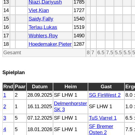
13
Niazi,Dariyush
1785
14
Viet,Kian
1727
15
Saidy,Fally
1540
16
Terlau,Lukas
1519
17
Wohlers,Roy
1490
18
Hoedemaker,Pieter
1287
Gesamt
8
7
6.5
7.5
5.5
5.5
5
Spielplan
Rnd
Paar
Datum
Heim
Gast
Erg
1
2
28.09.2025
SF LHW 1
SG FinWest 2
8.0 
Delmenhorster
2
1
16.11.2025
SF LHW 1
1.0 
SK 3
3
5
07.12.2025
SF LHW 1
TuS Varrel 1
6.5 
SF Bremer
4
5
18.01.2026
SF LHW 1
7.5 
Osten 2