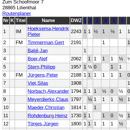
Zum Schoofmoor 7
28865 Lilienthal
Routenplaner
Nr
K
Titel
Name
DWZ
1
2
3
4
5
6
Hoeksema,Hendrik
1
IM
2243
1
1
½
1
½
1
1
Pieter
2
FM
Timmerman,Gert
2191
1
1
3
Baljé,Jan
1
4
Boer,Alef
2062
1
1
1
1
½
5
Stern,Philipp
1957
1
½
0
1
1
6
FM
Jürgens,Peter
2188
1
1
1
1
1
1
0
7
Viet,Silas
1908
1
8
Norbach,Alexander
1794
1
1
1
½
0
½
0
9
Meyerdierks,Claus
1797
½
1
1
1
½
1
10
Maeder,Christian
1814
1
1
11
Rohdenburg,Heinz
1730
1
1
1
0
½
1
12
Tönjes,Jürgen
1800
1
1
1
1
1
½