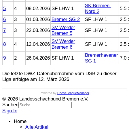
SK Bremen-
5
4
08.02.2026
SF LHW 1
5.5 
Nord 2
6
3
01.03.2026
Bremer SG 2
SF LHW 1
2.5 
SV Werder
7
3
22.03.2026
SF LHW 1
2.5 
Bremen 5
SV Werder
8
4
12.04.2026
SF LHW 1
2.5 
Bremen 6
Bremerhavener
9
2
26.04.2026
SF LHW 1
7.0 
SG 1
Die letzte DWZ-Datenübernahme vom DSB zu dieser
Liga erfolgte am 12. März 2026
Powered by
ChessLeagueManager
© 2026 Landesschachbund Bremen e.V.
Suchen
Sign In
Home
Alle Artikel