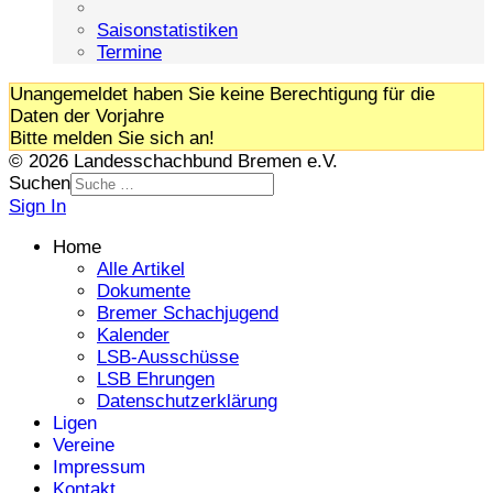
Saisonstatistiken
Termine
Unangemeldet haben Sie keine Berechtigung für die
Daten der Vorjahre
Bitte melden Sie sich an!
© 2026 Landesschachbund Bremen e.V.
Suchen
Sign In
Home
Alle Artikel
Dokumente
Bremer Schachjugend
Kalender
LSB-Ausschüsse
LSB Ehrungen
Datenschutzerklärung
Ligen
Vereine
Impressum
Kontakt