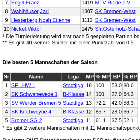
7
Engel,Franz
1419
MTV Riede e.V.
8
Wahlhäuser,Jari
1307
SK Bremen-West
9
Hesterberg,Noah Etienne
1112
SK Bremen-West
10
Nickel,Viktor
1475
Sfr.Osterholz-Sch
¹ Die Turnierleistung wird erst nach 5 gespielten Partien b
** Es gibt 40 weitere Spieler mit einer Punktzahl von 0.5
Die besten 5 Mannschaften der Saison
Nr
Name
Liga
MP
% MP
BP
% BP
1
SF LHW 1
Stadtliga
18
100
58.0
80.6
2
SK Schwanewede 1
B-Klasse
14
100
27.0
64.3
3
SV Werder Bremen 5
Stadtliga
13
72.2
42.0
58.3
4
SK Kirchweyhe 4
B-Klasse
12
85.7
28.0
66.7
5
Bremer SG 2
Stadtliga
11
61.1
37.5
52.1
* Es gibt 2 weitere Mannschaften mit 11 Mannschaftspunk