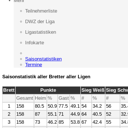
Mehr
Teilnehmerliste
DWZ der Liga
Ligastatistiken
Infokarte
Saisonstatistiken
Termine
Saisonstatistik aller Bretter aller Ligen
Brett
Punkte
Sieg Weiß
Sieg Sch
Gesamt
Heim
%
Gast
%
#
%
#
%
1
158
80.5
50.9
77.5
49.1
54
34.2
56
35.
2
158
87
55.1
71
44.9
64
40.5
52
32.
3
158
73
46.2
85
53.8
67
42.4
55
34.