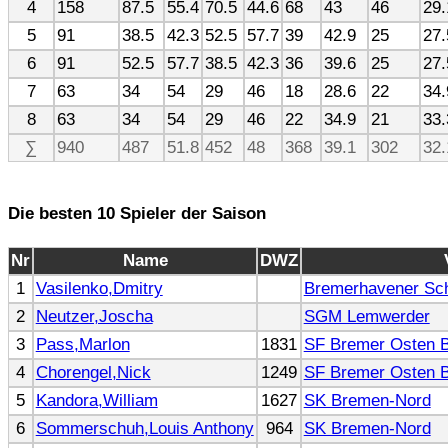
4
158
87.5
55.4
70.5
44.6
68
43
46
29.
5
91
38.5
42.3
52.5
57.7
39
42.9
25
27.
6
91
52.5
57.7
38.5
42.3
36
39.6
25
27.
7
63
34
54
29
46
18
28.6
22
34.
8
63
34
54
29
46
22
34.9
21
33.
∑
940
487
51.8
452
48
368
39.1
302
32.
Die besten 10 Spieler der Saison
Nr
Name
DWZ
1
Vasilenko,Dmitry
Bremerhavener Sch
2
Neutzer,Joscha
SGM Lemwerder
3
Pass,Marlon
1831
SF Bremer Osten B
4
Chorengel,Nick
1249
SF Bremer Osten B
5
Kandora,William
1627
SK Bremen-Nord
6
Sommerschuh,Louis Anthony
964
SK Bremen-Nord