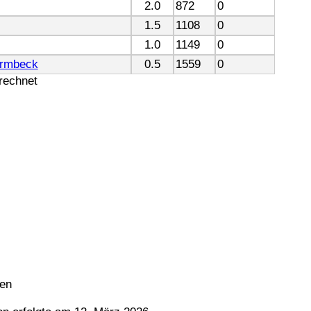
2.0
872
0
1.5
1108
0
1.0
1149
0
armbeck
0.5
1559
0
erechnet
ten