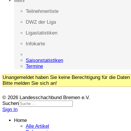
Mehr
Teilnehmerliste
DWZ der Liga
Ligastatistiken
Infokarte
Saisonstatistiken
Termine
Unangemeldet haben Sie keine Berechtigung für die Daten 
Bitte melden Sie sich an!
© 2026 Landesschachbund Bremen e.V.
Suchen
Sign In
Home
Alle Artikel