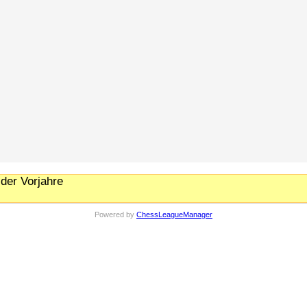
der Vorjahre
Powered by
ChessLeagueManager