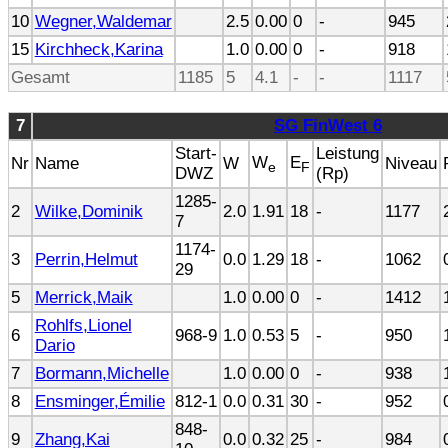
10
Wegner,Waldemar
2.5
0.00
0
-
945
15
Kirchheck,Karina
1.0
0.00
0
-
918
Gesamt
1185
5
4.1
-
-
1117
7
SG FinWest 6
Start-
Leistung
W
E
Nr
Name
W
Niveau
e
F
DWZ
(Rp)
1285-
2
Wilke,Dominik
2.0
1.91
18
-
1177
7
1174-
3
Perrin,Helmut
0.0
1.29
18
-
1062
29
5
Merrick,Maik
1.0
0.00
0
-
1412
Rohlfs,Lionel
6
968-9
1.0
0.53
5
-
950
Dario
7
Bormann,Michelle
1.0
0.00
0
-
938
8
Ensminger,Émilie
812-1
0.0
0.31
30
-
952
848-
9
Zhang,Kai
0.0
0.32
25
-
984