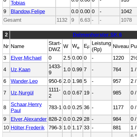
Tobias
9
Blandow,Felipe
0.0
0.00
0
-
1042
Gesamt
1132
9
6.63
-
-
1078
2
Delmenhorster SK 6
Start-
Leistung
W
E
Nr
Name
W
Niveau
Pu
e
F
DWZ
(Rp)
3
Elver,Michael
0
2.5
0.00
0
-
1220
2½
1433-
4
Uz,Kaan
1.0
0.99
7
-
764
1 /
9
6
Wander,Leo
950-6
2.0
1.98
5
-
957
2 /
1111-
7
Uz,Nurgül
0.0
0.67
19
-
985
0 /
2
Schaar,Henry
8
783-1
0.0
0.25
36
-
1177
0 /
Paul
9
Elver,Alexander
828-2
0.0
0.29
28
-
984
0 /
10
Hölter,Frederik
796-3
1.0
1.17
33
-
881
1 /
6.5