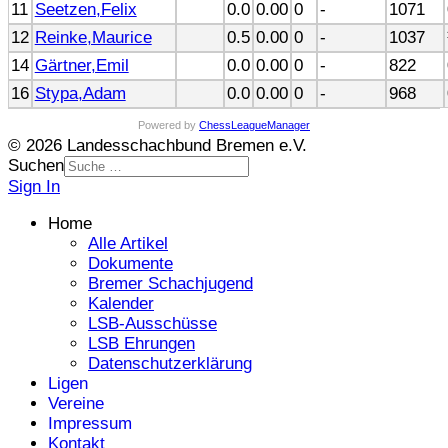
11
Seetzen,Felix
0.0
0.00
0
-
1071
12
Reinke,Maurice
0.5
0.00
0
-
1037
14
Gärtner,Emil
0.0
0.00
0
-
822
16
Stypa,Adam
0.0
0.00
0
-
968
Powered by
ChessLeagueManager
© 2026 Landesschachbund Bremen e.V.
Suchen
Sign In
Home
Alle Artikel
Dokumente
Bremer Schachjugend
Kalender
LSB-Ausschüsse
LSB Ehrungen
Datenschutzerklärung
Ligen
Vereine
Impressum
Kontakt