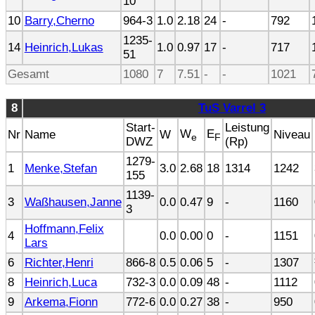
10
10
Barry,Cherno
964-3
1.0
2.18
24
-
792
1235-
14
Heinrich,Lukas
1.0
0.97
17
-
717
51
Gesamt
1080
7
7.51
-
-
1021
8
TuS Varrel 3
Start-
Leistung
W
E
Nr
Name
W
Niveau
e
F
DWZ
(Rp)
1279-
1
Menke,Stefan
3.0
2.68
18
1314
1242
155
1139-
3
Waßhausen,Janne
0.0
0.47
9
-
1160
3
Hoffmann,Felix
4
0.0
0.00
0
-
1151
Lars
6
Richter,Henri
866-8
0.5
0.06
5
-
1307
8
Heinrich,Luca
732-3
0.0
0.09
48
-
1112
9
Arkema,Fionn
772-6
0.0
0.27
38
-
950