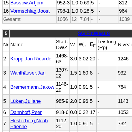
15
Bassow,Artjom
952-3
1.0
0.69
5
-
812
16
Vormschlag,Joost
798-1
1.0
0.28
5
-
964
Gesamt
1056
12
7.84
-
-
1089
5
SG FinWest 8
Start-
Leistung
W
E
Nr
Name
W
Nivea
e
F
DWZ
(Rp)
1468-
2
Kropp,Jan Ricardo
3.0
3.02
20
-
1246
63
1307-
3
Wahlhäuser,Jari
1.5
1.80
8
-
932
22
1146-
4
Bremermann,Jakow
1.0
0.91
5
-
764
29
5
Lüken,Juliane
985-9
2.0
0.96
5
-
1143
6
Dannhoff,Peer
918-6
0.0
0.32
17
-
1053
Hesterberg,Noah
1112-
7
1.0
0.91
5
-
732
Etienne
20