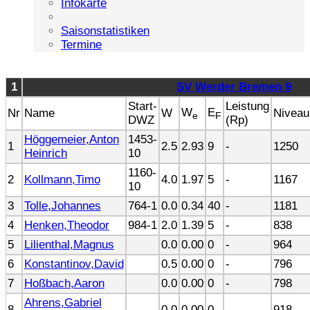
Infokarte
Saisonstatistiken
Termine
1
SV Werder Bremen 9
Start-
Leistung
W
E
Nr
Name
W
Niveau
e
F
DWZ
(Rp)
Höggemeier,Anton
1453-
1
2.5
2.93
9
-
1250
Heinrich
10
1160-
2
Kollmann,Timo
4.0
1.97
5
-
1167
10
3
Tolle,Johannes
764-1
0.0
0.34
40
-
1181
4
Henken,Theodor
984-1
2.0
1.39
5
-
838
5
Lilienthal,Magnus
0.0
0.00
0
-
964
6
Konstantinov,David
0.5
0.00
0
-
796
7
Hoßbach,Aaron
0.0
0.00
0
-
798
Ahrens,Gabriel
8
0.0
0.00
0
-
918