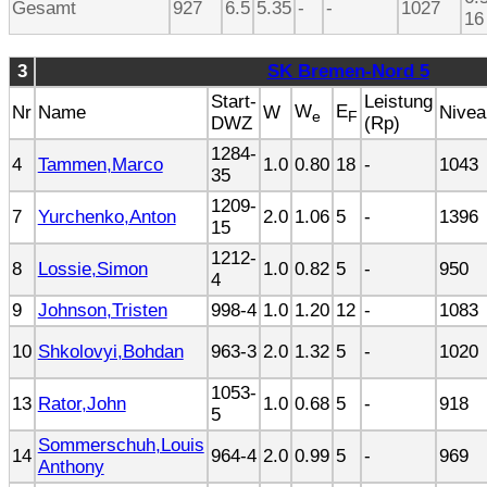
Gesamt
927
6.5
5.35
-
-
1027
16
3
SK Bremen-Nord 5
Start-
Leistung
W
E
Nr
Name
W
Nivea
e
F
DWZ
(Rp)
1284-
4
Tammen,Marco
1.0
0.80
18
-
1043
35
1209-
7
Yurchenko,Anton
2.0
1.06
5
-
1396
15
1212-
8
Lossie,Simon
1.0
0.82
5
-
950
4
9
Johnson,Tristen
998-4
1.0
1.20
12
-
1083
10
Shkolovyi,Bohdan
963-3
2.0
1.32
5
-
1020
1053-
13
Rator,John
1.0
0.68
5
-
918
5
Sommerschuh,Louis
14
964-4
2.0
0.99
5
-
969
Anthony