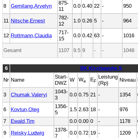
875-
8
Gemilang,Arvelyn
0.0
0.40
22
-
950
11
782-
11
Nitsche,Ernest
1.0
0.26
5
-
964
12
717-
12
Rottmann,Claudia
0.0
0.42
63
-
1016
15
Gesamt
1107
9.5
9
-
-
1048
6
SK Kirchweyhe 5
Start-
Leistung
W
E
Nr
Name
W
Niveau
e
F
DWZ
(Rp)
1043-
3
Chumak,Valeryi
0.0
0.75
21
-
1354
3
1356-
6
Kovtun,Oleg
1.5
2.63
18
-
976
5
7
Ewald,Tim
0.0
0.00
0
-
1178
1378-
9
Reisky,Ludwig
0.0
0.72
19
-
1209
7