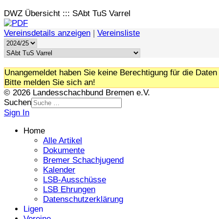
DWZ Übersicht ::: SAbt TuS Varrel
Vereinsdetails anzeigen
|
Vereinsliste
Unangemeldet haben Sie keine Berechtigung für die Daten 
Bitte melden Sie sich an!
© 2026 Landesschachbund Bremen e.V.
Suchen
Sign In
Home
Alle Artikel
Dokumente
Bremer Schachjugend
Kalender
LSB-Ausschüsse
LSB Ehrungen
Datenschutzerklärung
Ligen
Vereine